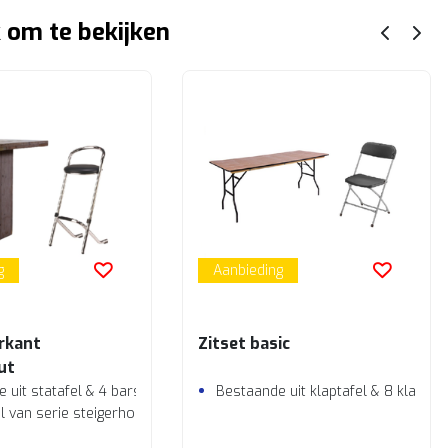
 om te bekijken
g
Aanbieding
erkant
Zitset basic
ut
 uit statafel & 4 barstoelen
Bestaande uit klaptafel & 8 klapsto
 van serie steigerhout