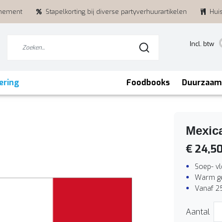
enement
Stapelkorting bij diverse partyverhuurartikelen
Hui
Incl. btw
ering
Foodbooks
Duurzaam
Mexica
€ 24,5
Soep- vl
Warm ge
Vanaf 2
Aantal