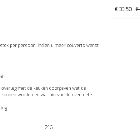
€ 33,50
€
estek per persoon. Indien u meer couverts wenst
at.
n in overleg met de keuken doorgeven wat de
t kunnen worden en wat hiervan de eventuele
ting.
216