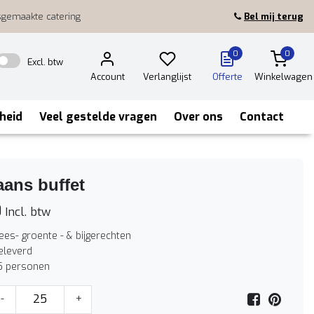
sgemaakte catering
Bel mij terug
0
0
Excl. btw
Account
Verlanglijst
Offerte
Winkelwagen
heid
Veel gestelde vragen
Over ons
Contact
ans buffet
0
Incl. btw
ees- groente - & bijgerechten
leverd
5 personen
-
+