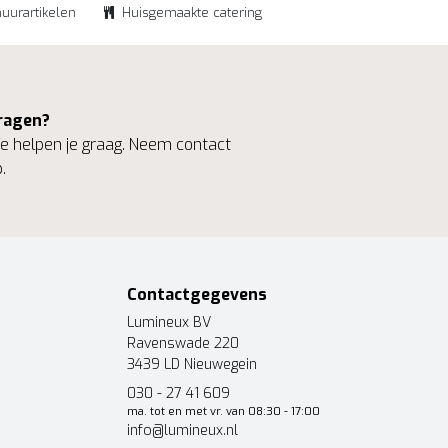
huurartikelen
Huisgemaakte catering
ragen?
 helpen je graag. Neem contact
.
Contactgegevens
Lumineux BV
Ravenswade 220
3439 LD Nieuwegein
030 - 27 41 609
ma. tot en met vr. van 08:30 - 17:00
info@lumineux.nl