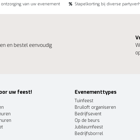
e ontzorging van uw evenement
Stapelkorting bij diverse partyver
V
ngen en bestel eenvoudig
We
op
oor uw feest!
Evenementtypes
Tuinfeest
en
Bruiloft organiseren
huren
Bedrijfsevent
huren
Op de beurs
et
Jubileumfeest
Bedrijfsborrel