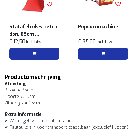
Statafelrok stretch
Popcornmachine
dsn. 85cm
Rood
€ 12,50
€ 85,00
Incl. btw
Incl. btw
Productomschrijving
Afmeting
Breedte 75cm
Hoogte 70.5cm
Zithoogte 40.5cm
Extra informatie
✔ Wordt geleverd op rolcontainer
✔ Fauteuils zijn voor transport stapelbaar (exclusief kussen)