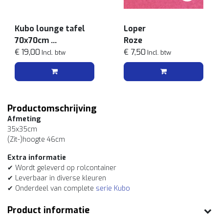
Kubo lounge tafel
Loper
70x70cm
Roze
Zwart
€ 19,00
€ 7,50
Incl. btw
Incl. btw
Productomschrijving
Afmeting
35x35cm
(Zit-)hoogte 46cm
Extra informatie
✔ Wordt geleverd op rolcontainer
✔ Leverbaar in diverse kleuren
✔ Onderdeel van complete
serie Kubo
Product informatie