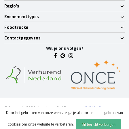
Regio's
Evenementtypes
Foodtrucks
Contactgegevens
Wil je ons volgen?
© Copyright 2026 - Lumineux BV | Realisatie
InStijl Media
Door het gebruiken van onze website, ga je akkoord met het gebruik van
Algemene voorwaarden
|
Disclaimer
|
Privacy Policy
|
Sitemap
|
cookies om onze website te verbeteren.
Dit bericht verbergen