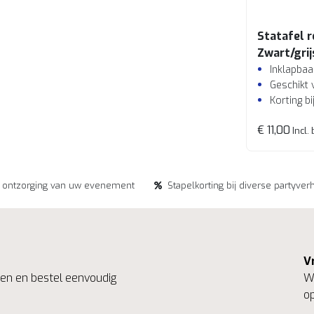
Statafel 
Zwart/grij
Inklapbaa
Geschikt 
Korting b
€ 11,00
Incl.
e ontzorging van uw evenement
Stapelkorting bij diverse partyver
V
ngen en bestel eenvoudig
We
op