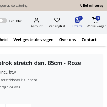
sgemaakte catering
Bel mij terug
0
0
Excl. btw
Account
Verlanglijst
Offerte
Winkelwagen
heid
Veel gestelde vragen
Over ons
Contact
elrok stretch dsn. 85cm - Roze
Incl. btw
k stretchhoes kleur roze
zorgen de was