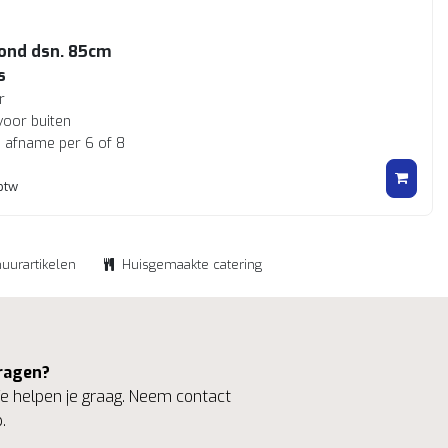
rond dsn. 85cm
s
r
voor buiten
ij afname per 6 of 8
 btw
huurartikelen
Huisgemaakte catering
ragen?
 helpen je graag. Neem contact
.