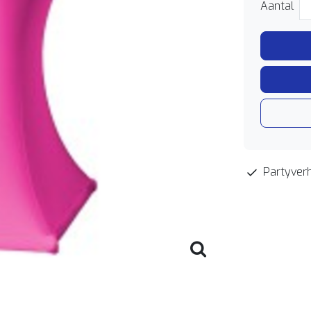
Aantal
Partyverh