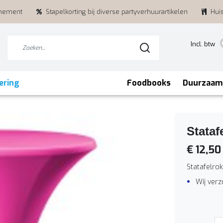
enement
Stapelkorting bij diverse partyverhuurartikelen
Hui
Incl. btw
ering
Foodbooks
Duurzaam
Stataf
€ 12,50
Statafelro
Wij ver