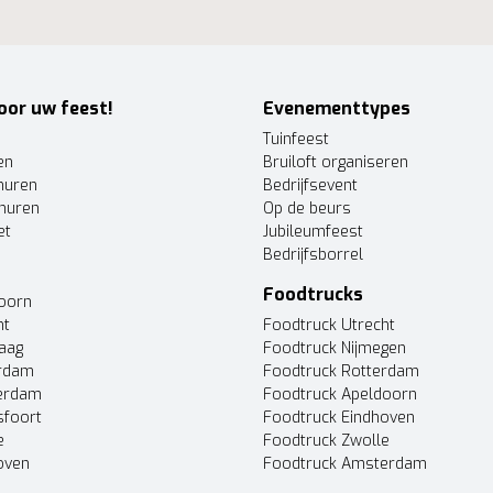
oor uw feest!
Evenementtypes
Tuinfeest
en
Bruiloft organiseren
huren
Bedrijfsevent
huren
Op de beurs
et
Jubileumfeest
Bedrijfsborrel
Foodtrucks
doorn
ht
Foodtruck Utrecht
Haag
Foodtruck Nijmegen
erdam
Foodtruck Rotterdam
terdam
Foodtruck Apeldoorn
sfoort
Foodtruck Eindhoven
e
Foodtruck Zwolle
oven
Foodtruck Amsterdam