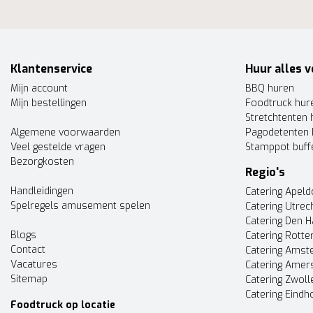
Klantenservice
Huur alles v
Mijn account
BBQ huren
Mijn bestellingen
Foodtruck hur
Stretchtenten 
Algemene voorwaarden
Pagodetenten 
Veel gestelde vragen
Stamppot buff
Bezorgkosten
Regio's
Handleidingen
Catering Apel
Spelregels amusement spelen
Catering Utrec
Catering Den 
Blogs
Catering Rott
Contact
Catering Ams
Vacatures
Catering Amer
Sitemap
Catering Zwoll
Catering Eindh
Foodtruck op locatie