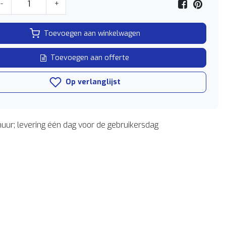
-
+
Toevoegen aan winkelwagen
Toevoegen aan offerte
Op verlanglijst
uur; levering één dag voor de gebruikersdag