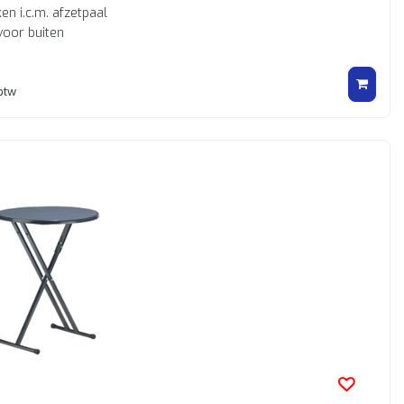
en i.c.m. afzetpaal
voor buiten
 btw