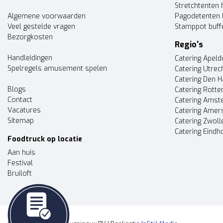
Stretchtenten 
Algemene voorwaarden
Pagodetenten 
Veel gestelde vragen
Stamppot buff
Bezorgkosten
Regio's
Handleidingen
Catering Apel
Spelregels amusement spelen
Catering Utrec
Catering Den 
Blogs
Catering Rott
Contact
Catering Ams
Vacatures
Catering Amer
Sitemap
Catering Zwoll
Catering Eindh
Foodtruck op locatie
Aan huis
Festival
Bruiloft