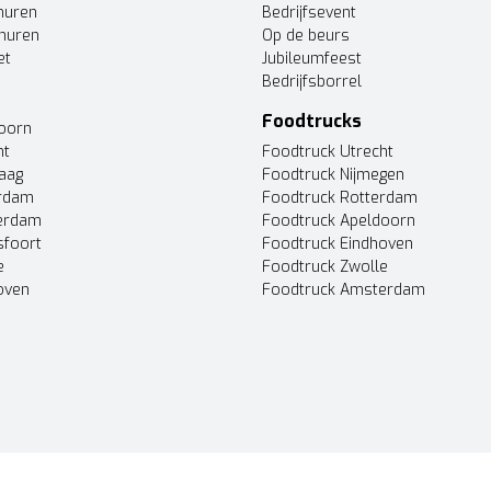
huren
Bedrijfsevent
huren
Op de beurs
et
Jubileumfeest
Bedrijfsborrel
Foodtrucks
doorn
ht
Foodtruck Utrecht
Haag
Foodtruck Nijmegen
erdam
Foodtruck Rotterdam
terdam
Foodtruck Apeldoorn
sfoort
Foodtruck Eindhoven
e
Foodtruck Zwolle
oven
Foodtruck Amsterdam