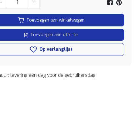
-
+
Toevoegen aan winkelwagen
Toevoegen aan offerte
Op verlanglijst
uur; levering één dag voor de gebruikersdag