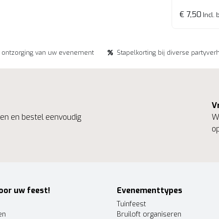
€ 7,50
Incl. 
e ontzorging van uw evenement
Stapelkorting bij diverse partyver
V
ngen en bestel eenvoudig
We
op
oor uw feest!
Evenementtypes
Tuinfeest
en
Bruiloft organiseren