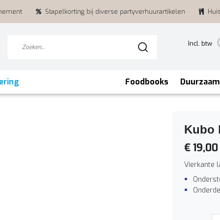
enement
Stapelkorting bij diverse partyverhuurartikelen
Hui
Incl. btw
ering
Foodbooks
Duurzaam
Kubo l
€ 19,00
Vierkante 
Onderst
Onderde