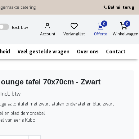
sgemaakte catering
Bel mij terug
0
0
Excl. btw
Account
Verlanglijst
Offerte
Winkelwagen
heid
Veel gestelde vragen
Over ons
Contact
ounge tafel 70x70cm - Zwart
Incl. btw
lage salontafel met zwart stalen onderstel en blad zwart
el en blad demontabel
el van serie Kubo