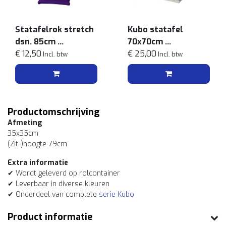
Statafelrok stretch
Kubo statafel
dsn. 85cm
70x70cm
Paars
€ 12,50
Wit
€ 25,00
Incl. btw
Incl. btw
Productomschrijving
Afmeting
35x35cm
(Zit-)hoogte 79cm
Extra informatie
✔ Wordt geleverd op rolcontainer
✔ Leverbaar in diverse kleuren
✔ Onderdeel van complete
serie Kubo
Product informatie