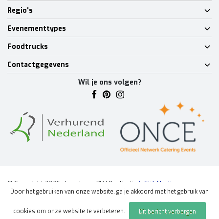
Regio's
Evenementtypes
Foodtrucks
Contactgegevens
Wil je ons volgen?
© Copyright 2026 - Lumineux BV | Realisatie
InStijl Media
Door het gebruiken van onze website, ga je akkoord met het gebruik van
Algemene voorwaarden
|
Disclaimer
|
Privacy Policy
|
Sitemap
|
cookies om onze website te verbeteren.
Dit bericht verbergen