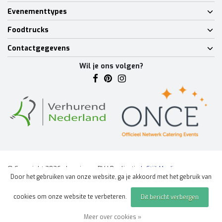
Evenementtypes
Foodtrucks
Contactgegevens
Wil je ons volgen?
© Copyright 2026 - Lumineux BV | Realisatie
InStijl Media
Door het gebruiken van onze website, ga je akkoord met het gebruik van
Algemene voorwaarden
|
Disclaimer
|
Privacy Policy
|
Sitemap
|
cookies om onze website te verbeteren.
Dit bericht verbergen
Offerte aanvragen
evenement
Meer over cookies »