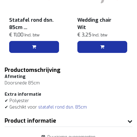
Statafel rond dsn.
Wedding chair
85cm
Wit
Zwart/grijs
€ 11,00
€ 3,25
Incl. btw
Incl. btw
Productomschrijving
Afmeting
Doorsnede 85cm
Extra informatie
✔ Polyester
✔ Geschikt voor
statafel rond dsn. 85cm
Product informatie
Duurzame evenementen