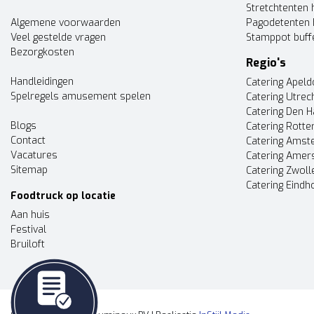
Stretchtenten 
Algemene voorwaarden
Pagodetenten 
Veel gestelde vragen
Stamppot buff
Bezorgkosten
Regio's
Handleidingen
Catering Apel
Spelregels amusement spelen
Catering Utrec
Catering Den 
Blogs
Catering Rott
Contact
Catering Ams
Vacatures
Catering Amer
Sitemap
Catering Zwoll
Catering Eindh
Foodtruck op locatie
Aan huis
Festival
Bruiloft