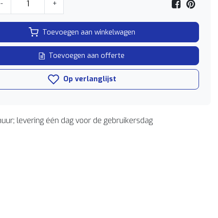
-
+
Toevoegen aan winkelwagen
Toevoegen aan offerte
Op verlanglijst
uur; levering één dag voor de gebruikersdag