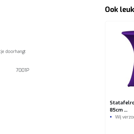
Ook leuk
tje doorhangt
7001P
Statafelro
85cm
Paars
Wij verz