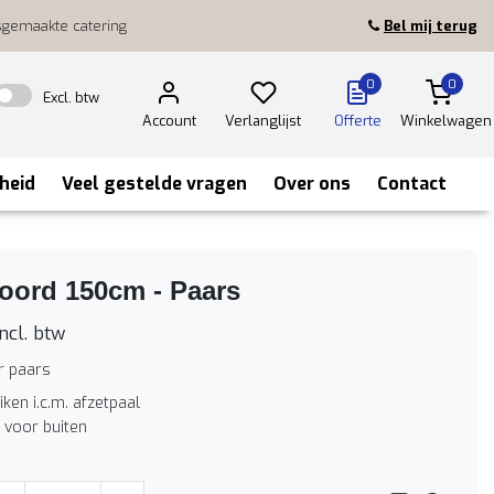
sgemaakte catering
Bel mij terug
0
0
Excl. btw
Account
Verlanglijst
Offerte
Winkelwagen
heid
Veel gestelde vragen
Over ons
Contact
oord 150cm - Paars
ncl. btw
r paars
iken i.c.m. afzetpaal
 voor buiten