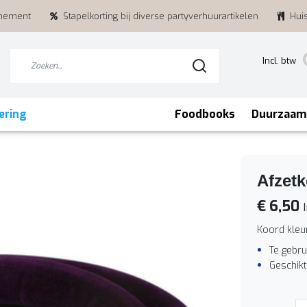
enement
Stapelkorting bij diverse partyverhuurartikelen
Hui
Incl. btw
ering
Foodbooks
Duurzaam
Afzetk
€ 6,50
I
Koord kleu
Te gebru
Geschikt