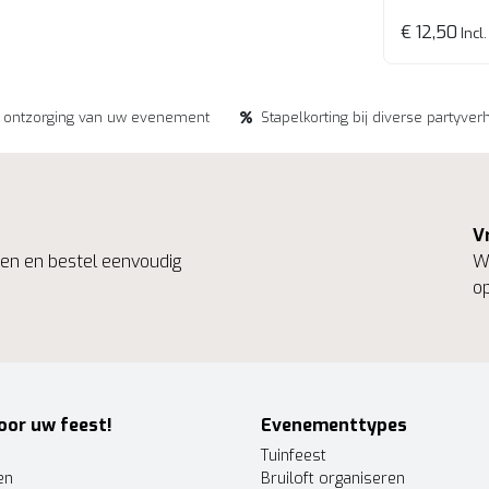
€ 12,50
Incl.
e ontzorging van uw evenement
Stapelkorting bij diverse partyver
V
ngen en bestel eenvoudig
We
op
oor uw feest!
Evenementtypes
Tuinfeest
en
Bruiloft organiseren