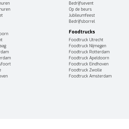
huren
Bedrijfsevent
huren
Op de beurs
et
Jubileumfeest
Bedrijfsborrel
Foodtrucks
doorn
ht
Foodtruck Utrecht
Haag
Foodtruck Nijmegen
erdam
Foodtruck Rotterdam
terdam
Foodtruck Apeldoorn
sfoort
Foodtruck Eindhoven
e
Foodtruck Zwolle
oven
Foodtruck Amsterdam