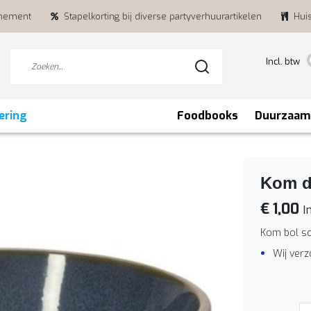
enement
Stapelkorting bij diverse partyverhuurartikelen
Hui
Incl. btw
ering
Foodbooks
Duurzaam
Kom d
€ 1,00
In
Kom bol sc
Wij ver