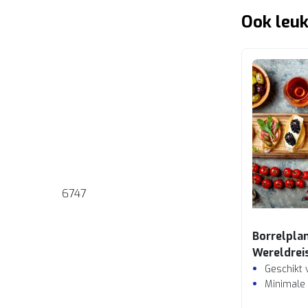
Ook leuk
6747
Borrelpla
Wereldrei
Geschikt 
Minimale