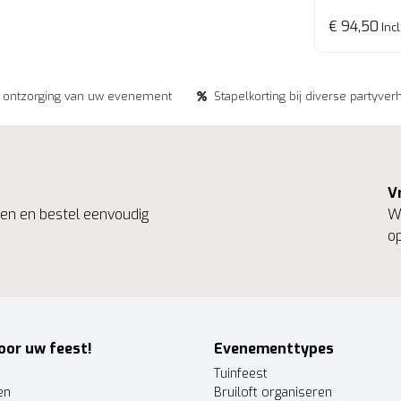
€ 94,50
Incl
e ontzorging van uw evenement
Stapelkorting bij diverse partyver
V
ngen en bestel eenvoudig
We
op
oor uw feest!
Evenementtypes
Tuinfeest
en
Bruiloft organiseren