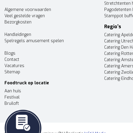
Stretchtenten 
Algemene voorwaarden
Pagodetenten 
Veel gestelde vragen
Stamppot buff
Bezorgkosten
Regio's
Handleidingen
Catering Apel
Spelregels amusement spelen
Catering Utrec
Catering Den 
Blogs
Catering Rott
Contact
Catering Ams
Vacatures
Catering Amer
Sitemap
Catering Zwoll
Catering Eindh
Foodtruck op locatie
Aan huis
Festival
Bruiloft