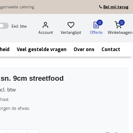
sgemaakte catering
Bel mij terug
0
0
Excl. btw
Account
Verlanglijst
Offerte
Winkelwagen
heid
Veel gestelde vragen
Over ons
Contact
sn. 9cm streetfood
cl. btw
haal
zorgen de afwas