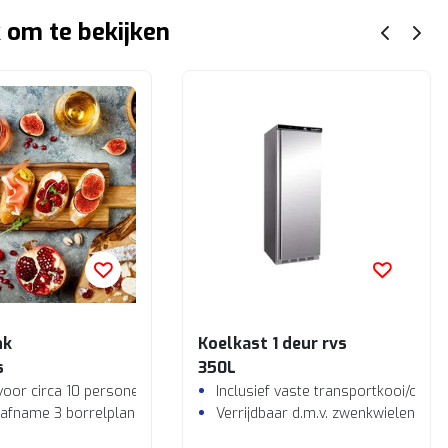
 om te bekijken
nk
Koelkast 1 deur rvs
s
350L
voor circa 10 personen
Inclusief vaste transportkooi/omb
 afname 3 borrelplanken
Verrijdbaar d.m.v. zwenkwielen incl