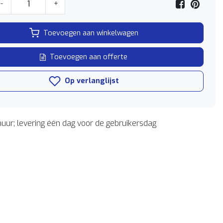
-
+
Toevoegen aan winkelwagen
Toevoegen aan offerte
Op verlanglijst
uur; levering één dag voor de gebruikersdag