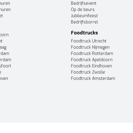
huren
Bedrijfsevent
huren
Op de beurs
et
Jubileumfeest
Bedrijfsborrel
Foodtrucks
doorn
ht
Foodtruck Utrecht
Haag
Foodtruck Nijmegen
erdam
Foodtruck Rotterdam
terdam
Foodtruck Apeldoorn
sfoort
Foodtruck Eindhoven
e
Foodtruck Zwolle
oven
Foodtruck Amsterdam