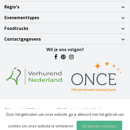
Regio's
Evenementtypes
Foodtrucks
Contactgegevens
Wil je ons volgen?
© Copyright 2026 - Lumineux BV | Realisatie
InStijl Media
Door het gebruiken van onze website, ga je akkoord met het gebruik van
Algemene voorwaarden
|
Disclaimer
|
Privacy Policy
|
Sitemap
|
cookies om onze website te verbeteren.
Dit bericht verbergen