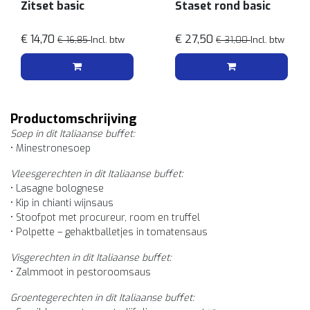
Zitset basic
Staset rond basic
€ 14,70
€ 27,50
€ 16,85
Incl. btw
€ 31,00
Incl. btw
Productomschrijving
Soep in dit Italiaanse buffet:
• Minestronesoep
Vleesgerechten in dit Italiaanse buffet:
• Lasagne bolognese
• Kip in chianti wijnsaus
• Stoofpot met procureur, room en truffel
• Polpette – gehaktballetjes in tomatensaus
Visgerechten in dit Italiaanse buffet:
• Zalmmoot in pestoroomsaus
Groentegerechten in dit Italiaanse buffet: