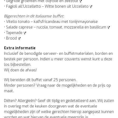
• Gegrilde groenten met olijfolie en zeezout
• Fagioli all’Uccelletto – Witte bonen uit Uccelleto
Bijgerechten in dit Italiaanse buffet:
• Vitello tonato – kalfsfricandeau met tonijnmayonaise
• Salade caprese – rucola, tomaat, mozzarella en basilicum
• Tapenade
• Brood
Extra informatie
Inclusief de benodigde serveer- en buffetmaterialen, borden en
bestek per persoon. Indien u meer couverts wenst kunt u deze
los bijbestellen.
Wij doen de afwas!
Wij bereiden dit buffet vanaf 25 personen.
Minder personen? Vraag naar de mogelijkheden en de prijs op
maat.
Diëten? Allergieën? Geef dit tijdig en gedetailleerd aan. Wij zullen
in overleg met de keuken doorgeven wat de eventuele
mogelijkheden zijn of welke gerechten hierop aangepast kunnen
worden en wat hiervan de eventuele meerprijs is.