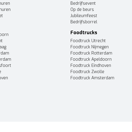
huren
Bedrijfsevent
huren
Op de beurs
et
Jubileumfeest
Bedrijfsborrel
Foodtrucks
doorn
ht
Foodtruck Utrecht
Haag
Foodtruck Nijmegen
erdam
Foodtruck Rotterdam
terdam
Foodtruck Apeldoorn
sfoort
Foodtruck Eindhoven
e
Foodtruck Zwolle
oven
Foodtruck Amsterdam