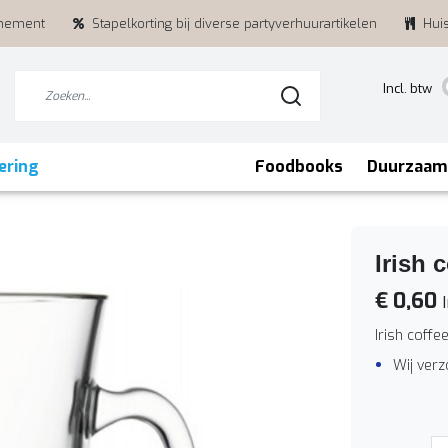
enement
Stapelkorting bij diverse partyverhuurartikelen
Hui
Incl. btw
ering
Foodbooks
Duurzaam
Irish 
€ 0,60
I
Irish coffe
Wij ver