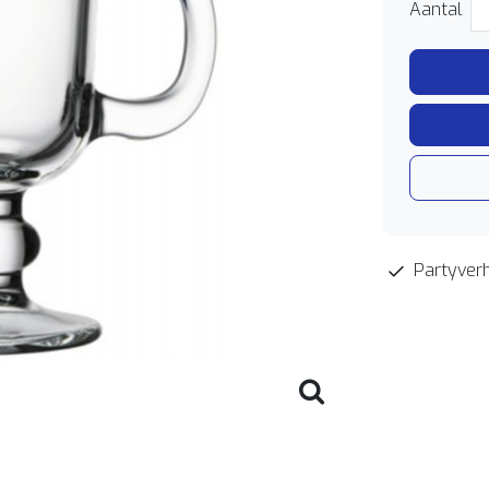
Aantal
Partyverh