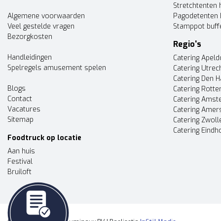
Stretchtenten 
Algemene voorwaarden
Pagodetenten 
Veel gestelde vragen
Stamppot buff
Bezorgkosten
Regio's
Handleidingen
Catering Apel
Spelregels amusement spelen
Catering Utrec
Catering Den 
Blogs
Catering Rott
Contact
Catering Ams
Vacatures
Catering Amer
Sitemap
Catering Zwoll
Catering Eindh
Foodtruck op locatie
Aan huis
Festival
Bruiloft