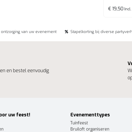
€ 19,50
Incl.
e ontzorging van uw evenement
Stapelkorting bij diverse partyver
V
ngen en bestel eenvoudig
We
op
oor uw feest!
Evenementtypes
Tuinfeest
en
Bruiloft organiseren