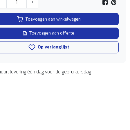
-
+
Toevoegen aan winkelwagen
Toevoegen aan offerte
Op verlanglijst
uur; levering één dag voor de gebruikersdag