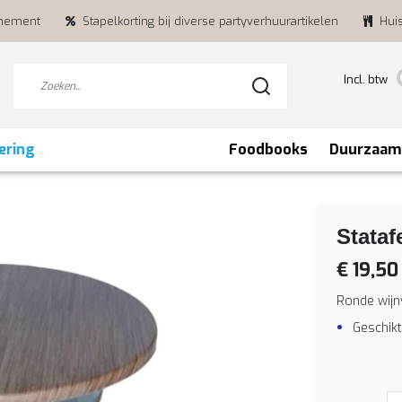
enement
Stapelkorting bij diverse partyverhuurartikelen
Hui
Incl. btw
ering
Foodbooks
Duurzaam
Stataf
€ 19,50
Ronde wijnv
Geschikt