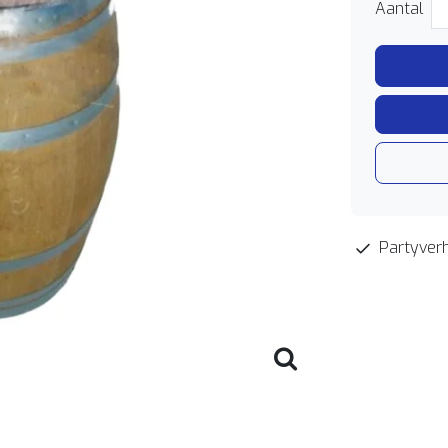
Aantal
Partyverh