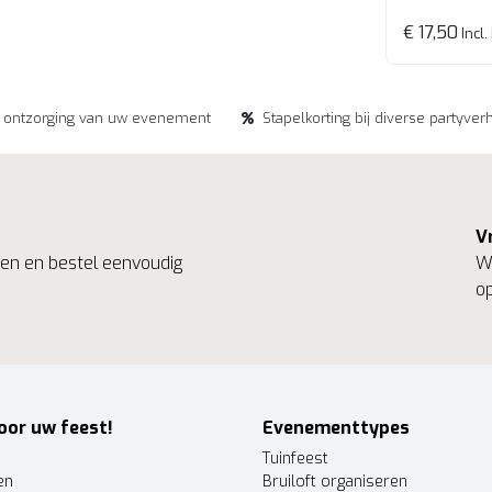
€ 17,50
Incl.
e ontzorging van uw evenement
Stapelkorting bij diverse partyver
V
ngen en bestel eenvoudig
We
op
oor uw feest!
Evenementtypes
Tuinfeest
en
Bruiloft organiseren