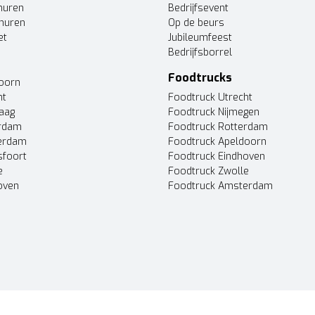
huren
Bedrijfsevent
huren
Op de beurs
et
Jubileumfeest
Bedrijfsborrel
Foodtrucks
doorn
ht
Foodtruck Utrecht
Haag
Foodtruck Nijmegen
erdam
Foodtruck Rotterdam
terdam
Foodtruck Apeldoorn
sfoort
Foodtruck Eindhoven
e
Foodtruck Zwolle
oven
Foodtruck Amsterdam