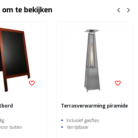
 om te bekijken
jtbord
Terrasverwarming piramide
dig
Inclusief gasfles
voor buiten
Verrijdbaar