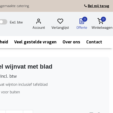
sgemaakte catering
Bel mij terug
0
0
Excl. btw
Account
Verlanglijst
Offerte
Winkelwagen
heid
Veel gestelde vragen
Over ons
Contact
el wijnvat met blad
Incl. btw
at wijnton inclusief tafelblad
 voor buiten