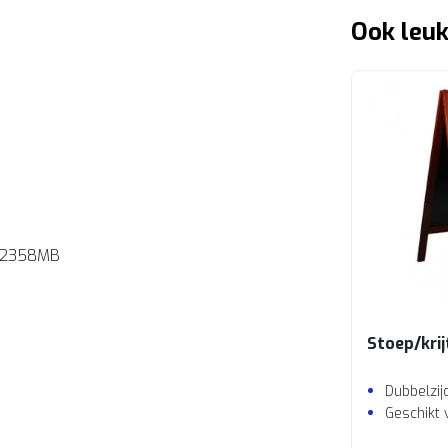
Ook leuk
2358MB
Stoep/kri
Dubbelzij
Geschikt 