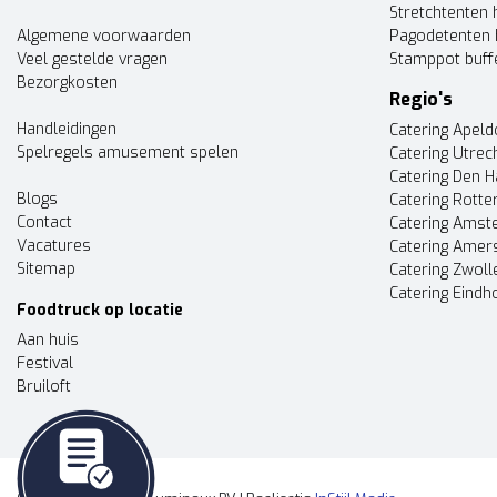
Stretchtenten 
Algemene voorwaarden
Pagodetenten 
Veel gestelde vragen
Stamppot buff
Bezorgkosten
Regio's
Handleidingen
Catering Apel
Spelregels amusement spelen
Catering Utrec
Catering Den 
Blogs
Catering Rott
Contact
Catering Ams
Vacatures
Catering Amer
Sitemap
Catering Zwoll
Catering Eindh
Foodtruck op locatie
Aan huis
Festival
Bruiloft