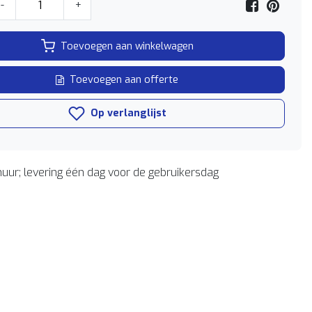
-
+
Toevoegen aan winkelwagen
Toevoegen aan offerte
Op verlanglijst
uur; levering één dag voor de gebruikersdag