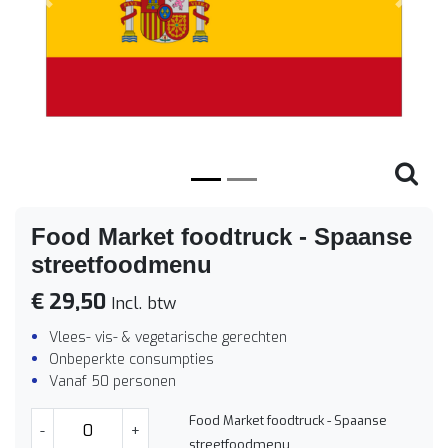
Vorige
Volge
Food Market foodtruck - Spaanse
streetfoodmenu
€ 29,50
Incl. btw
Vlees- vis- & vegetarische gerechten
Onbeperkte consumpties
Vanaf 50 personen
Food Market foodtruck - Spaanse
-
+
streetfoodmenu