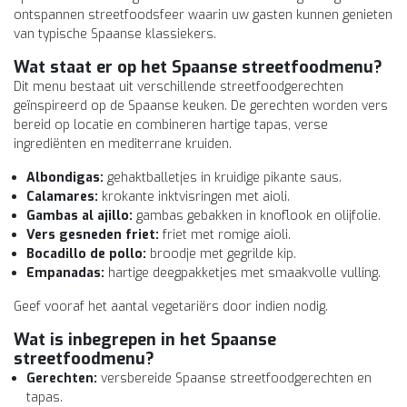
ontspannen streetfoodsfeer waarin uw gasten kunnen genieten
van typische Spaanse klassiekers.
Wat staat er op het Spaanse streetfoodmenu?
Dit menu bestaat uit verschillende streetfoodgerechten
geïnspireerd op de Spaanse keuken. De gerechten worden vers
bereid op locatie en combineren hartige tapas, verse
ingrediënten en mediterrane kruiden.
Albondigas:
gehaktballetjes in kruidige pikante saus.
Calamares:
krokante inktvisringen met aioli.
Gambas al ajillo:
gambas gebakken in knoflook en olijfolie.
Vers gesneden friet:
friet met romige aioli.
Bocadillo de pollo:
broodje met gegrilde kip.
Empanadas:
hartige deegpakketjes met smaakvolle vulling.
Geef vooraf het aantal vegetariërs door indien nodig.
Wat is inbegrepen in het
Spaanse
streetfoodmenu
?
Gerechten:
versbereide Spaanse streetfoodgerechten en
tapas.