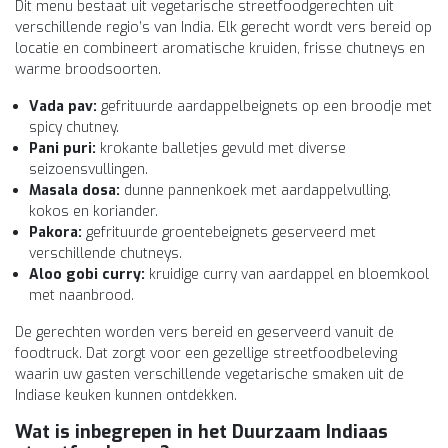
Dit menu bestaat uit vegetarische streetfoodgerechten uit
verschillende regio’s van India. Elk gerecht wordt vers bereid op
locatie en combineert aromatische kruiden, frisse chutneys en
warme broodsoorten.
Vada pav:
gefrituurde aardappelbeignets op een broodje met
spicy chutney.
Pani puri:
krokante balletjes gevuld met diverse
seizoensvullingen.
Masala dosa:
dunne pannenkoek met aardappelvulling,
kokos en koriander.
Pakora:
gefrituurde groentebeignets geserveerd met
verschillende chutneys.
Aloo gobi curry:
kruidige curry van aardappel en bloemkool
met naanbrood.
De gerechten worden vers bereid en geserveerd vanuit de
foodtruck. Dat zorgt voor een gezellige streetfoodbeleving
waarin uw gasten verschillende vegetarische smaken uit de
Indiase keuken kunnen ontdekken.
Wat is inbegrepen in het
Duurzaam Indiaas