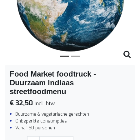
Vorige
Volge
Food Market foodtruck -
Duurzaam Indiaas
streetfoodmenu
€ 32,50
Incl. btw
Duurzame & vegetarische gerechten
Onbeperkte consumpties
Vanaf 50 personen