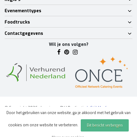
Evenementtypes
Foodtrucks
Contactgegevens
Wil je ons volgen?
© Copyright 2026 - Lumineux BV | Realisatie
InStijl Media
Door het gebruiken van onze website, ga je akkoord met het gebruik van
Algemene voorwaarden
|
Disclaimer
|
Privacy Policy
|
Sitemap
|
cookies om onze website te verbeteren.
Dit bericht verbergen
Offerte aanvragen
evenement