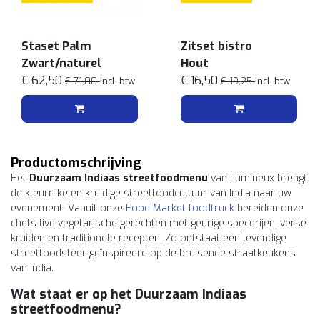
Staset Palm
Zitset bistro
Zwart/naturel
Hout
€ 62,50
€ 16,50
€ 71,00
Incl. btw
€ 19,25
Incl. btw
Productomschrijving
Het
Duurzaam Indiaas streetfoodmenu
van Lumineux brengt
de kleurrijke en kruidige streetfoodcultuur van India naar uw
evenement. Vanuit onze
Food Market foodtruck
bereiden onze
chefs live vegetarische gerechten met geurige specerijen, verse
kruiden en traditionele recepten. Zo ontstaat een levendige
streetfoodsfeer geïnspireerd op de bruisende straatkeukens
van India.
Wat staat er op het Duurzaam Indiaas
streetfoodmenu?