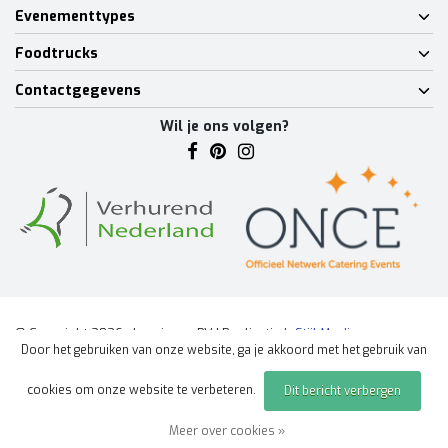
Evenementtypes
Foodtrucks
Contactgegevens
Wil je ons volgen?
© Copyright 2026 - Lumineux BV | Realisatie
InStijl Media
Door het gebruiken van onze website, ga je akkoord met het gebruik van
Algemene voorwaarden
|
Disclaimer
|
Privacy Policy
|
Sitemap
|
cookies om onze website te verbeteren.
Dit bericht verbergen
Offerte aanvragen
evenement
Meer over cookies »