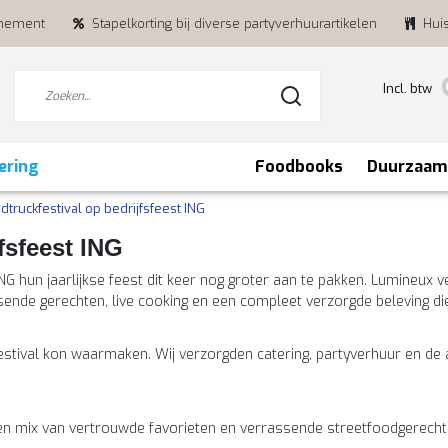
enement
Stapelkorting bij diverse partyverhuurartikelen
Hui
Incl. btw
ering
Foodbooks
Duurzaam
dtruckfestival op bedrijfsfeest ING
fsfeest ING
G hun jaarlijkse feest dit keer nog groter aan te pakken. Lumineux ve
sende gerechten, live cooking en een compleet verzorgde beleving di
stival kon waarmaken. Wij verzorgden catering, partyverhuur en de aa
n mix van vertrouwde favorieten en verrassende streetfoodgerecht