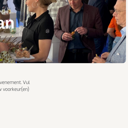
an
 evenement. Vul
w voorkeur(en)