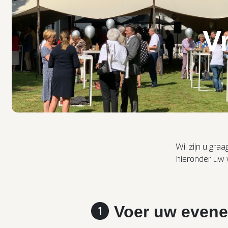
V
Wij zijn u gra
hieronder uw 
Voer uw evene
1