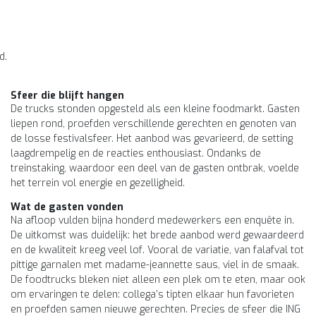
d.
Sfeer die blijft hangen
De trucks stonden opgesteld als een kleine foodmarkt. Gasten
liepen rond, proefden verschillende gerechten en genoten van
de losse festivalsfeer. Het aanbod was gevarieerd, de setting
laagdrempelig en de reacties enthousiast. Ondanks de
treinstaking, waardoor een deel van de gasten ontbrak, voelde
het terrein vol energie en gezelligheid.
Wat de gasten vonden
Na afloop vulden bijna honderd medewerkers een enquête in.
De uitkomst was duidelijk: het brede aanbod werd gewaardeerd
en de kwaliteit kreeg veel lof. Vooral de variatie, van falafval tot
pittige garnalen met madame-jeannette saus, viel in de smaak.
De foodtrucks bleken niet alleen een plek om te eten, maar ook
om ervaringen te delen: collega’s tipten elkaar hun favorieten
en proefden samen nieuwe gerechten. Precies de sfeer die ING