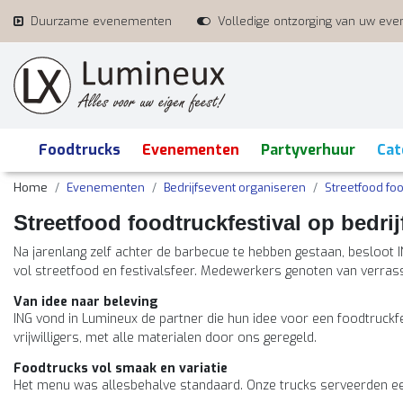
Duurzame evenementen
Volledige ontzorging van uw ev
Foodtrucks
Evenementen
Partyverhuur
Cat
Home
Evenementen
Bedrijfsevent organiseren
Streetfood foo
Streetfood foodtruckfestival op bedrij
Na jarenlang zelf achter de barbecue te hebben gestaan, besloot IN
vol streetfood en festival­sfeer. Medewerkers genoten van verras
Van idee naar beleving
ING vond in Lumineux de partner die hun idee voor een foodtruckfe
vrijwilligers, met alle materialen door ons geregeld.
Foodtrucks vol smaak en variatie
Het menu was allesbehalve standaard. Onze trucks serveerden ee