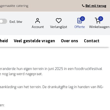
sgemaakte catering
Bel mij terug
0
0
Excl. btw
Account
Verlanglijst
Offerte
Winkelwagen
heid
Veel gestelde vragen
Over ons
Contact
randerde hun eigen terrein in juni 2025 in een foodtruckfestival
e nog lang werd nagepraat.
nkleding van het terrein. De drankuitgifte lag in handen van ING-
en: