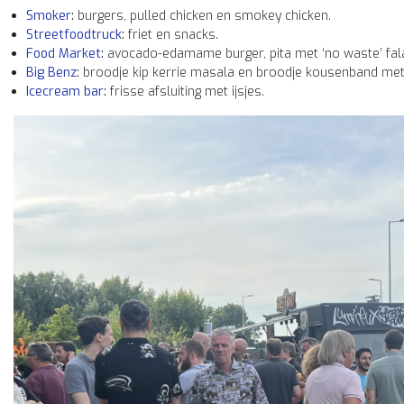
Smoker
:
burgers, pulled chicken en smokey chicken.
Streetfoodtruck
:
friet en snacks.
Food Market
:
avocado-edamame burger, pita met ‘no waste’ fala
Big Benz
:
broodje kip kerrie masala en broodje kousenband met 
Icecream bar
:
frisse afsluiting met ijsjes.