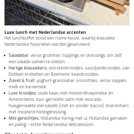
Luxe lunch met Nederlandse accenten
Het lunchbuffet bood een ruime keuze, waarbij klassieke
Nederlandse favorieten werden geserveerd:
Saladebar:
verse groenten, toppings en dressings om zelf
een salade samen te stellen.
Hartige klassiekers:
worstenbroodjes, saucijzenbroodjes, van
Dobben kroketten en Beemster kaasbroodjes.
Zuivel & fruit:
yoghurt-granolabar, smoothies, verse sappen,
melk en karnemelk.
Luxe broodjes:
oude kaas met mosterdmayonaise en
Amsterdams zuur, gerookte zalm met avocado,
huisgemaakte eiersalade (met en zonder bacon), boerenham
met mosterd-honingdressing.
Mini gerechtjes:
Hollandse haring met ui, Hollandse garnalen
en paling – echte Nederlandse delicatessen.