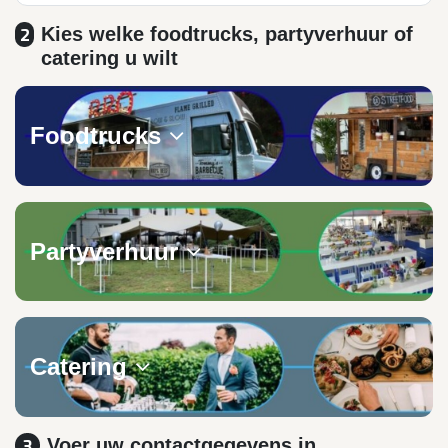
Kies welke foodtrucks, partyverhuur of
2
catering u wilt
Foodtrucks
Partyverhuur
Catering
Voer uw contactgegevens in
3