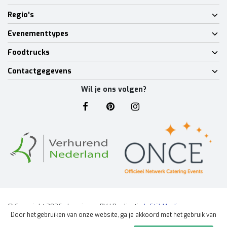
Regio's
Evenementtypes
Foodtrucks
Contactgegevens
Wil je ons volgen?
© Copyright 2026 - Lumineux BV | Realisatie
InStijl Media
Door het gebruiken van onze website, ga je akkoord met het gebruik van
Algemene voorwaarden
|
Disclaimer
|
Privacy Policy
|
Sitemap
|