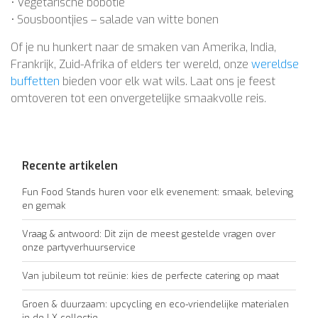
• Vegetarische bobotie
• Sousboontjies – salade van witte bonen
Of je nu hunkert naar de smaken van Amerika, India,
Frankrijk, Zuid-Afrika of elders ter wereld, onze
wereldse
buffetten
bieden voor elk wat wils. Laat ons je feest
omtoveren tot een onvergetelijke smaakvolle reis.
Recente artikelen
Fun Food Stands huren voor elk evenement: smaak, beleving
en gemak
Vraag & antwoord: Dit zijn de meest gestelde vragen over
onze partyverhuurservice
Van jubileum tot reünie: kies de perfecte catering op maat
Groen & duurzaam: upcycling en eco-vriendelijke materialen
in de LX-collectie