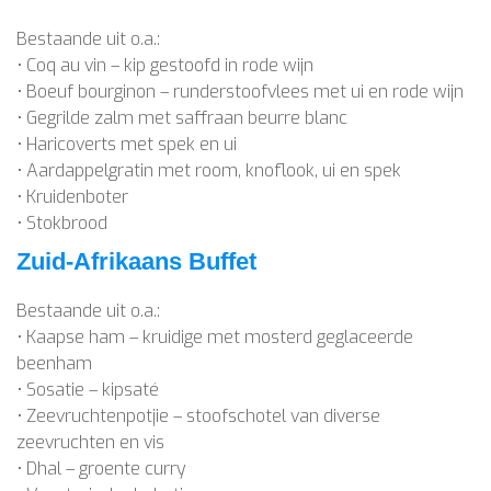
Bestaande uit o.a.:
• Coq au vin – kip gestoofd in rode wijn
• Boeuf bourginon – runderstoofvlees met ui en rode wijn
• Gegrilde zalm met saffraan beurre blanc
• Haricoverts met spek en ui
• Aardappelgratin met room, knoflook, ui en spek
• Kruidenboter
• Stokbrood
Zuid-Afrikaans Buffet
Bestaande uit o.a.:
• Kaapse ham – kruidige met mosterd geglaceerde
beenham
• Sosatie – kipsaté
• Zeevruchtenpotjie – stoofschotel van diverse
zeevruchten en vis
• Dhal – groente curry