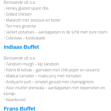
Bestaande uit o.a.:
• Honey glazed spare ribs
• Grilled chicken
• Maiskolf met zeezout en boter
• Tex mex groente
• Jacket potatoes – aardappelen in de schil met zure room
• Coleslaw – koolsalade
Indiaas Buffet
Bestaande uit o.a.:
• Tandoori murgh – kip tandoori
• Kolmi til kebab – garnalen met chili peper en sesamz
• Makkai tamater – maiscurry met tomaten
• Andyachi surli – omelet gevuld met champignons
• Aloo mutter jeerwala – aardappelen met doperwten en
komijn
• Naanbrood
Frans Buffet