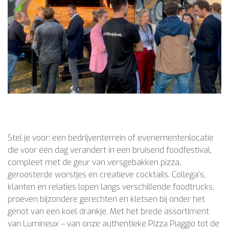
Stel je voor: een bedrijventerrein of evenementenlocatie
die voor één dag verandert in een bruisend foodfestival,
compleet met de geur van versgebakken pizza,
geroosterde worstjes en creatieve cocktails. Collega’s,
klanten en relaties lopen langs verschillende foodtrucks,
proeven bijzondere gerechten en kletsen bij onder het
genot van een koel drankje. Met het brede assortiment
van Lumineux – van onze authentieke Pizza Piaggio tot de