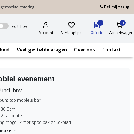
sgemaakte catering
Bel mij terug
0
0
Excl. btw
Account
Verlanglijst
Offerte
Winkelwagen
heid
Veel gestelde vragen
Over ons
Contact
obiel evenement
0
Incl. btw
ppunt tap mobiele bar
 86.5cm
f 2 tappunten
ing mogelijk met spoelbak en lekblad
keuze:
*