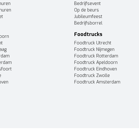
huren
Bedrijfsevent
huren
Op de beurs
et
Jubileumfeest
Bedrijfsborrel
Foodtrucks
doorn
ht
Foodtruck Utrecht
Haag
Foodtruck Nijmegen
erdam
Foodtruck Rotterdam
terdam
Foodtruck Apeldoorn
sfoort
Foodtruck Eindhoven
e
Foodtruck Zwolle
oven
Foodtruck Amsterdam