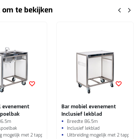
 om te bekijken
l evenement
Bar mobiel evenement
spoelbak
Inclusief lekblad
86.5m
Breedte 86.5m
 spoelbak
Inclusief lekblad
ng mogelijk met 2 tappunten en lekblad
Uitbreiding mogelijk met 2 tappunt