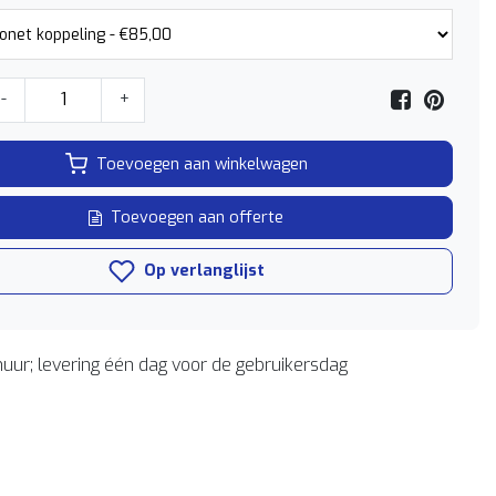
-
+
Toevoegen aan winkelwagen
Toevoegen aan offerte
Op verlanglijst
uur; levering één dag voor de gebruikersdag