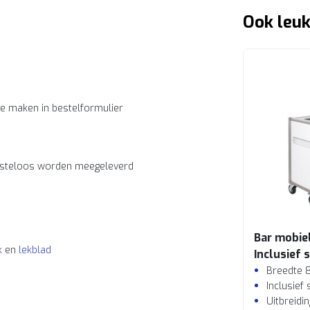
Ook leuk
ze maken in bestelformulier
kosteloos worden meegeleverd
Bar mobie
k
en
lekblad
Inclusief 
Breedte 
Inclusief
Uitbreidi