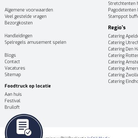
Stretchtenten 
Algemene voorwaarden
Pagodetenten 
Veel gestelde vragen
Stamppot buff
Bezorgkosten
Regio's
Handleidingen
Catering Apel
Spelregels amusement spelen
Catering Utrec
Catering Den 
Blogs
Catering Rott
Contact
Catering Ams
Vacatures
Catering Amer
Sitemap
Catering Zwoll
Catering Eindh
Foodtruck op locatie
Aan huis
Festival
Bruiloft