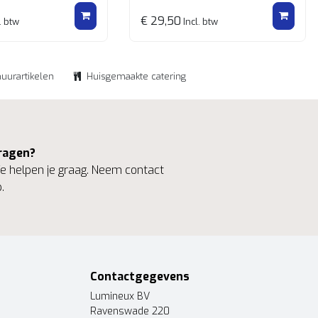
ar d.m.v. zwenkwielen incl. rem
Verrijdbaar d.m.v. zwenkwielen incl
€ 29,50
. btw
Incl. btw
huurartikelen
Huisgemaakte catering
ragen?
 helpen je graag. Neem contact
.
Contactgegevens
Lumineux BV
Ravenswade 220