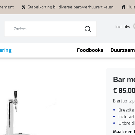
enement
Stapelkorting bij diverse partyverhuurartikelen
Hui
Incl. btw
ering
Foodbooks
Duurzaam
Bar m
€ 85,0
Biertap ta
Breedte
Inclusie
Uitbreid
Maak een 