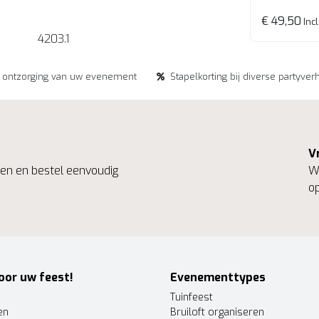
Verrijdba
€ 49,50
Incl
4203.1
e ontzorging van uw evenement
Stapelkorting bij diverse partyver
V
ngen en bestel eenvoudig
We
op
oor uw feest!
Evenementtypes
Tuinfeest
en
Bruiloft organiseren