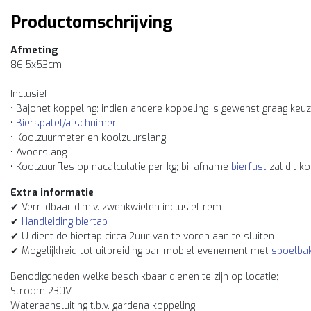
Productomschrijving
Afmeting
86,5x53cm
Inclusief:
• Bajonet koppeling; indien andere koppeling is gewenst graag keu
•
Bierspatel/afschuimer
• Koolzuurmeter en koolzuurslang
• Avoerslang
• Koolzuurfles op nacalculatie per kg; bij afname
bierfust
zal dit 
Extra informatie
✔ Verrijdbaar d.m.v. zwenkwielen inclusief rem
✔
Handleiding biertap
✔ U dient de biertap circa 2uur van te voren aan te sluiten
✔ Mogelijkheid tot uitbreiding bar mobiel evenement met
spoelba
Benodigdheden welke beschikbaar dienen te zijn op locatie;
Stroom 230V
Wateraansluiting t.b.v. gardena koppeling