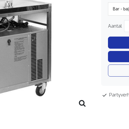
Aantal
Partyverh