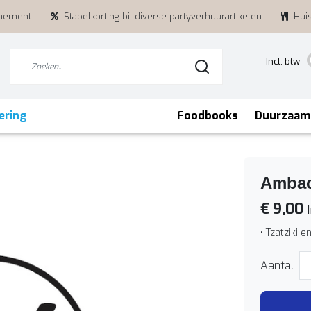
enement
Stapelkorting bij diverse partyverhuurartikelen
Hui
Incl. btw
ering
Foodbooks
Duurzaam
Ambach
€ 9,00
I
• Tzatziki 
Aantal