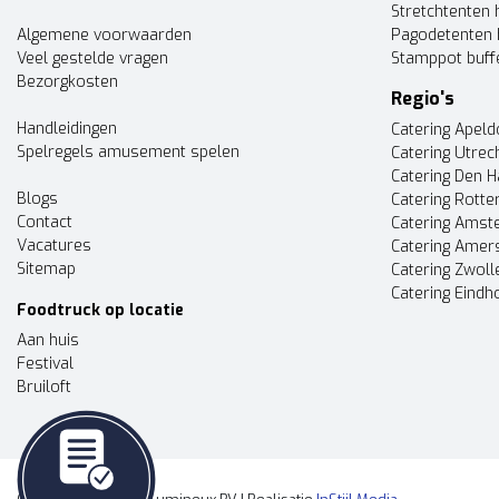
Stretchtenten 
Algemene voorwaarden
Pagodetenten 
Veel gestelde vragen
Stamppot buff
Bezorgkosten
Regio's
Handleidingen
Catering Apel
Spelregels amusement spelen
Catering Utrec
Catering Den 
Blogs
Catering Rott
Contact
Catering Ams
Vacatures
Catering Amer
Sitemap
Catering Zwoll
Catering Eindh
Foodtruck op locatie
Aan huis
Festival
Bruiloft