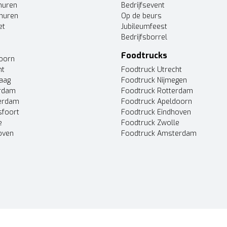
huren
Bedrijfsevent
huren
Op de beurs
et
Jubileumfeest
Bedrijfsborrel
Foodtrucks
doorn
ht
Foodtruck Utrecht
Haag
Foodtruck Nijmegen
erdam
Foodtruck Rotterdam
terdam
Foodtruck Apeldoorn
sfoort
Foodtruck Eindhoven
e
Foodtruck Zwolle
oven
Foodtruck Amsterdam