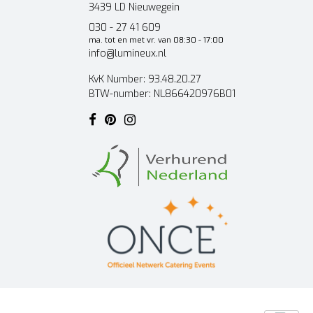
3439 LD Nieuwegein
030 - 27 41 609
ma. tot en met vr. van 08:30 - 17:00
info@lumineux.nl
KvK Number: 93.48.20.27
BTW-number: NL866420976B01