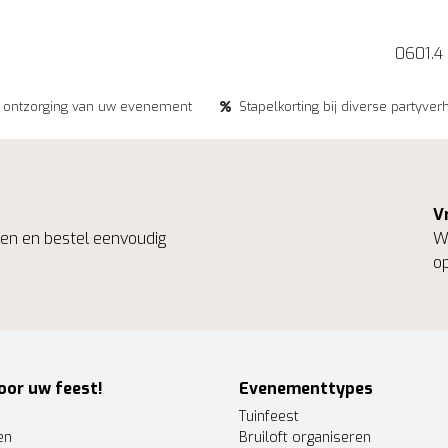
0601.4
e ontzorging van uw evenement
Stapelkorting bij diverse partyver
V
ngen en bestel eenvoudig
We
op
oor uw feest!
Evenementtypes
Tuinfeest
en
Bruiloft organiseren