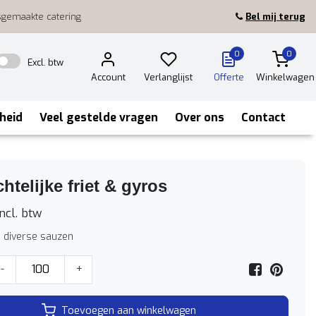
sgemaakte catering
Bel mij terug
0
0
Excl. btw
Account
Verlanglijst
Offerte
Winkelwagen
heid
Veel gestelde vragen
Over ons
Contact
telijke friet & gyros
ncl. btw
en diverse sauzen
-
+
Toevoegen aan winkelwagen