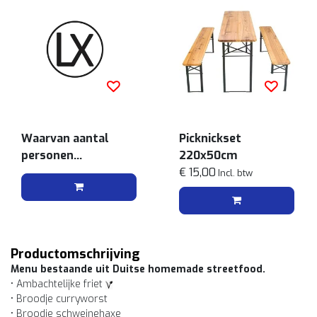
Waarvan aantal
Picknickset
personen
220x50cm
vegetarisch
€ 15,00
Incl. btw
Productomschrijving
Menu bestaande uit Duitse homemade streetfood.
• Ambachtelijke friet
• Broodje curryworst
• Broodje schweinehaxe