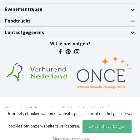
Evenementtypes
Foodtrucks
Contactgegevens
Wil je ons volgen?
© Copyright 2026 - Lumineux BV | Realisatie
InStijl Media
Door het gebruiken van onze website, ga je akkoord met het gebruik van
Algemene voorwaarden
|
Disclaimer
|
Privacy Policy
|
Sitemap
|
cookies om onze website te verbeteren.
Dit bericht verbergen
Offerte aanvragen
evenement
Meer over cookies »