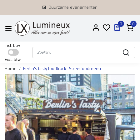
Duurzame evenementen
0
0
Incl. btw
Excl. btw
Home
Berlin's tasty foodtruck - Streetfoodmenu