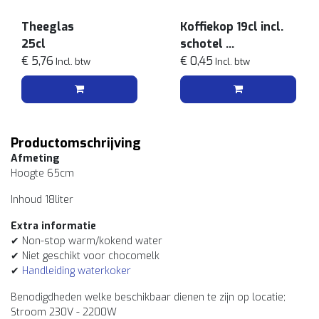
Theeglas
Koffiekop 19cl incl.
25cl
schotel
€ 5,76
Wit
€ 0,45
Incl. btw
Incl. btw
Productomschrijving
Afmeting
Hoogte 65cm
Inhoud 18liter
Extra informatie
✔ Non-stop warm/kokend water
✔ Niet geschikt voor chocomelk
✔
Handleiding waterkoker
Benodigdheden welke beschikbaar dienen te zijn op locatie;
Stroom 230V - 2200W