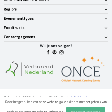
Huur alles voor uw feest!
Regio's
Evenementtypes
Foodtrucks
Contactgegevens
Wil je ons volgen?
© Copyright 2026 - Lumineux BV | Realisatie
InStijl Media
Door het gebruiken van onze website, ga je akkoord met het gebruik van
Algemene voorwaarden
|
Disclaimer
|
Privacy Policy
|
Sitemap
|