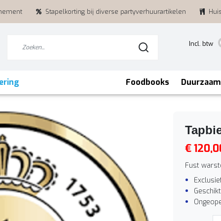
enement
Stapelkorting bij diverse partyverhuurartikelen
Hui
Incl. btw
ering
Foodbooks
Duurzaam
Tapbie
€ 120,0
Fust warste
Exclusie
Geschikt
Ongeope