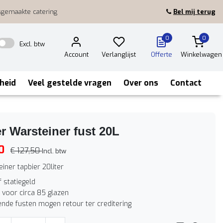
sgemaakte catering
Bel mij terug
0
0
Excl. btw
Account
Verlanglijst
Offerte
Winkelwagen
heid
Veel gestelde vragen
Over ons
Contact
r Warsteiner fust 20L
0
€ 127,50
Incl. btw
iner tapbier 20liter
f statiegeld
 voor circa 85 glazen
nde fusten mogen retour ter creditering