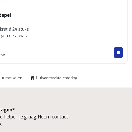
tapel
 krat á 24 stuks
rgen de afwas
btw
huurartikelen
Huisgemaakte catering
ragen?
 helpen je graag. Neem contact
.