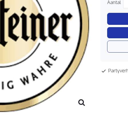
Aantal
Partyverh