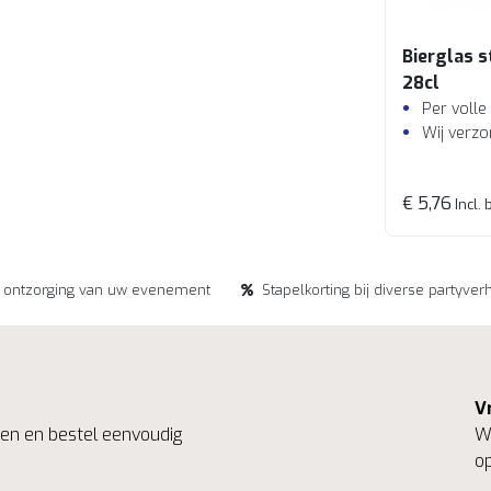
Bierglas s
28cl
Per volle
Wij verzo
€ 5,76
Incl. 
e ontzorging van uw evenement
Stapelkorting bij diverse partyver
V
ngen en bestel eenvoudig
We
op