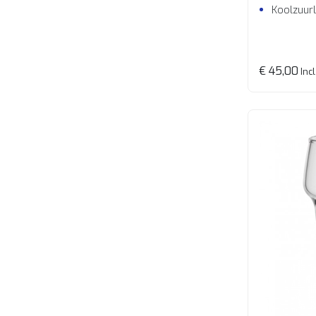
Koolzuur
€ 45,00
Incl