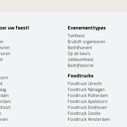
oor uw feest!
Evenementtypes
Tuinfeest
en
Bruiloft organiseren
huren
Bedrijfsevent
huren
Op de beurs
et
Jubileumfeest
Bedrijfsborrel
Foodtrucks
doorn
ht
Foodtruck Utrecht
Haag
Foodtruck Nijmegen
erdam
Foodtruck Rotterdam
terdam
Foodtruck Apeldoorn
sfoort
Foodtruck Eindhoven
e
Foodtruck Zwolle
oven
Foodtruck Amsterdam