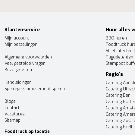
Klantenservice
Huur alles v
Mijn account
BBQ huren
Mijn bestellingen
Foodtruck hur
Stretchtenten 
Algemene voorwaarden
Pagodetenten 
Veel gestelde vragen
Stamppot buff
Bezorgkosten
Regio's
Handleidingen
Catering Apel
Spelregels amusement spelen
Catering Utrec
Catering Den 
Blogs
Catering Rott
Contact
Catering Ams
Vacatures
Catering Amer
Sitemap
Catering Zwoll
Catering Eindh
Foodtruck op locatie