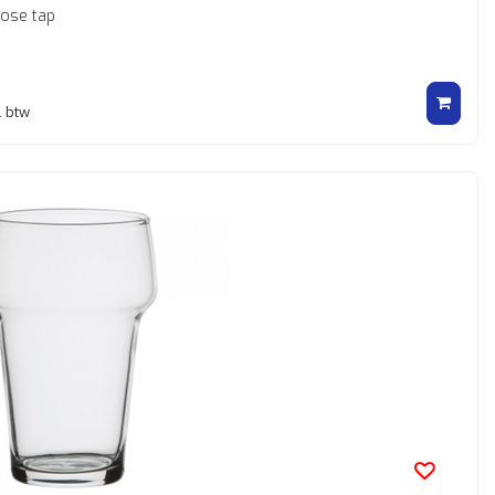
lose tap
. btw