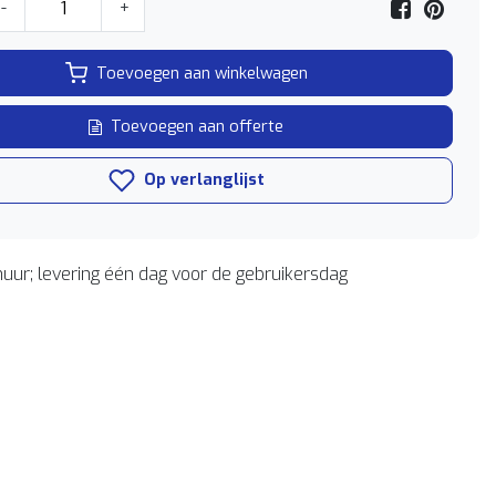
-
+
Toevoegen aan winkelwagen
Toevoegen aan offerte
Op verlanglijst
uur; levering één dag voor de gebruikersdag