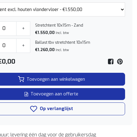
Stretchtent 10x15m - Zand
+
€1.550,00
Incl. btw
Ballast tbv stretchtent 10x15m
+
€1.260,00
Incl. btw
€0,00
Toevoegen aan winkelwagen
Toevoegen aan offerte
Op verlanglijst
uur; levering één dag voor de gebruikersdag