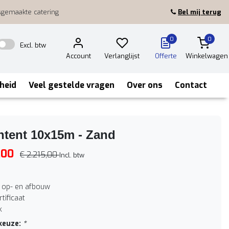
sgemaakte catering
Bel mij terug
0
0
Excl. btw
Account
Verlanglijst
Offerte
Winkelwagen
heid
Veel gestelde vragen
Over ons
Contact
htent 10x15m - Zand
,00
€ 2.215,00
Incl. btw
f op- en afbouw
tificaat
k
keuze:
*