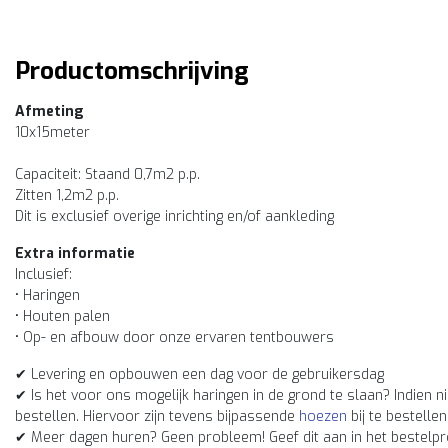
Productomschrijving
Afmeting
10x15meter
Capaciteit: Staand 0,7m2 p.p.
Zitten 1,2m2 p.p.
Dit is exclusief overige inrichting en/of aankleding
Extra informatie
Inclusief:
• Haringen
• Houten palen
• Op- en afbouw door onze ervaren tentbouwers
✔ Levering en opbouwen een dag voor de gebruikersdag
✔ Is het voor ons mogelijk haringen in de grond te slaan? Indien nie
bestellen. Hiervoor zijn tevens bijpassende
hoezen
bij te bestellen
✔ Meer dagen huren? Geen probleem! Geef dit aan in het bestelpro