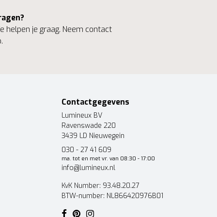
ragen?
 helpen je graag. Neem contact
.
Contactgegevens
Lumineux BV
Ravenswade 220
3439 LD Nieuwegein
030 - 27 41 609
ma. tot en met vr. van 08:30 - 17:00
info@lumineux.nl
KvK Number: 93.48.20.27
BTW-number: NL866420976B01