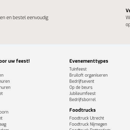
V
ngen en bestel eenvoudig
We
op
oor uw feest!
Evenementtypes
Tuinfeest
en
Bruiloft organiseren
huren
Bedrijfsevent
huren
Op de beurs
et
Jubileumfeest
Bedrijfsborrel
Foodtrucks
doorn
ht
Foodtruck Utrecht
Haag
Foodtruck Nijmegen