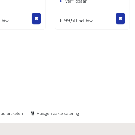
Verrijdbaar
€ 99,50
. btw
Incl. btw
huurartikelen
Huisgemaakte catering