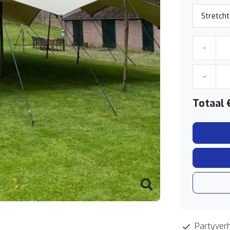
-
-
Totaal
Partyverh