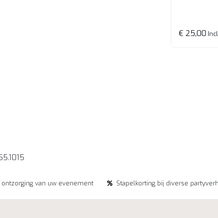
€ 25,00
Incl
55.1015
e ontzorging van uw evenement
Stapelkorting bij diverse partyver