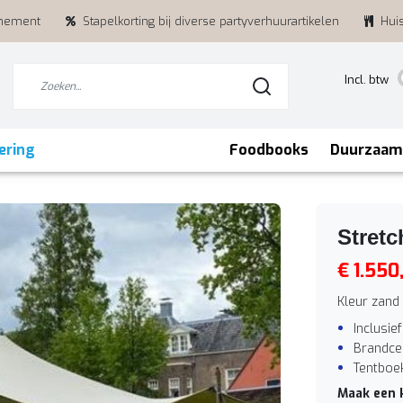
enement
Stapelkorting bij diverse partyverhuurartikelen
Hui
Incl. btw
ering
Foodbooks
Duurzaam
Stretc
€ 1.550
Kleur zand
Inclusie
Brandcer
Tentboe
Maak een 