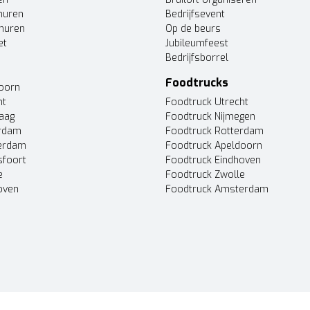
huren
Bedrijfsevent
huren
Op de beurs
et
Jubileumfeest
Bedrijfsborrel
Foodtrucks
doorn
ht
Foodtruck Utrecht
Haag
Foodtruck Nijmegen
erdam
Foodtruck Rotterdam
terdam
Foodtruck Apeldoorn
sfoort
Foodtruck Eindhoven
e
Foodtruck Zwolle
oven
Foodtruck Amsterdam