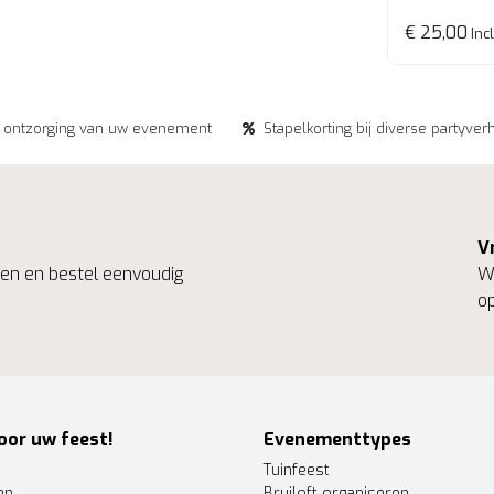
€ 25,00
Incl
e ontzorging van uw evenement
Stapelkorting bij diverse partyver
V
ngen en bestel eenvoudig
We
op
oor uw feest!
Evenementtypes
Tuinfeest
en
Bruiloft organiseren