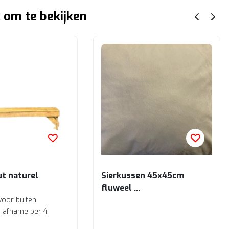
 om te bekijken
ut naturel
Sierkussen 45x45cm
fluweel
Ecru
voor buiten
ij afname per 4