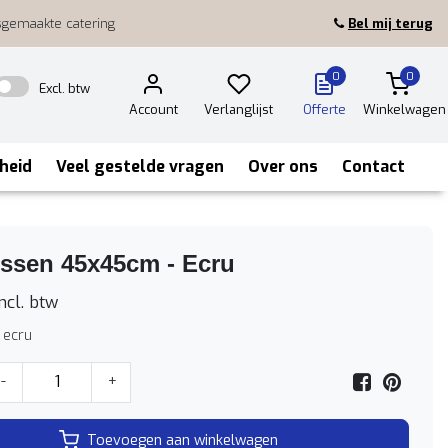
sgemaakte catering
Bel mij terug
0
0
Excl. btw
Account
Verlanglijst
Offerte
Winkelwagen
heid
Veel gestelde vragen
Over ons
Contact
ussen 45x45cm - Ecru
ncl. btw
 ecru
-
+
Toevoegen aan winkelwagen