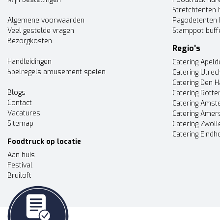
Stretchtenten 
Algemene voorwaarden
Pagodetenten 
Veel gestelde vragen
Stamppot buff
Bezorgkosten
Regio's
Handleidingen
Catering Apel
Spelregels amusement spelen
Catering Utrec
Catering Den 
Blogs
Catering Rott
Contact
Catering Ams
Vacatures
Catering Amer
Sitemap
Catering Zwoll
Catering Eindh
Foodtruck op locatie
Aan huis
Festival
Bruiloft