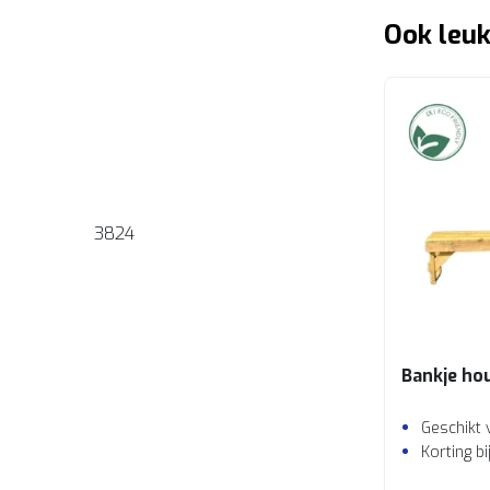
Ook leuk
3824
Bankje ho
Geschikt 
Korting b