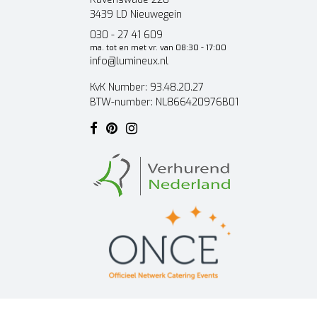
3439 LD Nieuwegein
030 - 27 41 609
ma. tot en met vr. van 08:30 - 17:00
info@lumineux.nl
KvK Number: 93.48.20.27
BTW-number: NL866420976B01