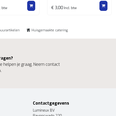
€ 3,00
. btw
Incl. btw
huurartikelen
Huisgemaakte catering
ragen?
 helpen je graag. Neem contact
.
Contactgegevens
Lumineux BV
Ravenswade 220