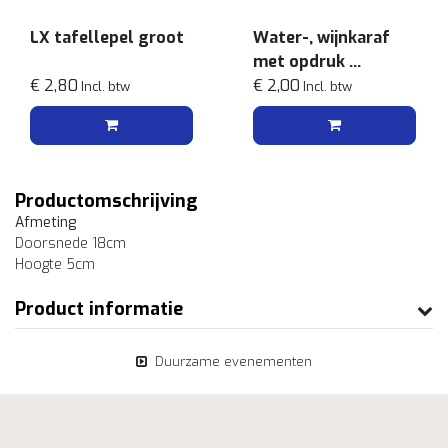
LX tafellepel groot
Water-, wijnkaraf
met opdruk
€ 2,80
1l
€ 2,00
Incl. btw
Incl. btw
Productomschrijving
Afmeting
Doorsnede 18cm
Hoogte 5cm
Product informatie
Duurzame evenementen