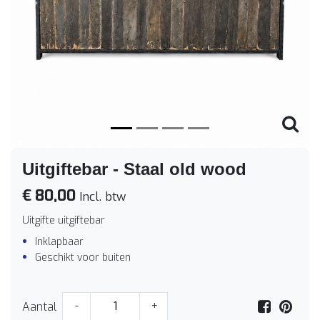
Vorige
Volge
Uitgiftebar - Staal old wood
€ 80,00
Incl. btw
Uitgifte uitgiftebar
Inklapbaar
Geschikt voor buiten
Aantal
-
+