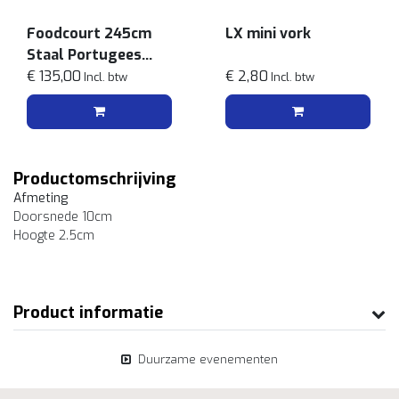
Foodcourt 245cm
LX mini vork
Staal Portugees
tegelmotief
€ 135,00
€ 2,80
Incl. btw
Incl. btw
Productomschrijving
Afmeting
Doorsnede 10cm
Hoogte 2.5cm
Product informatie
Duurzame evenementen