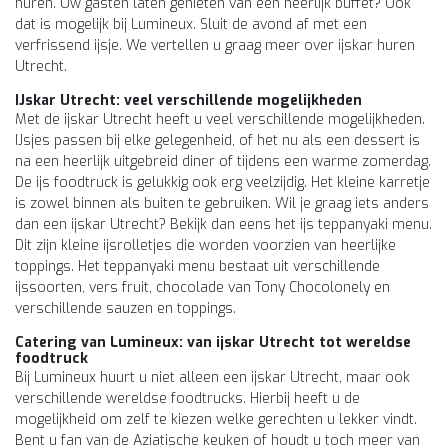
huren. Uw gasten laten genieten van een heerlijk buffet? Ook
dat is mogelijk bij Lumineux. Sluit de avond af met een
verfrissend ijsje. We vertellen u graag meer over ijskar huren
Utrecht.
IJskar Utrecht: veel verschillende mogelijkheden
Met de ijskar Utrecht heeft u veel verschillende mogelijkheden.
IJsjes passen bij elke gelegenheid, of het nu als een dessert is
na een heerlijk uitgebreid diner of tijdens een warme zomerdag.
De ijs foodtruck is gelukkig ook erg veelzijdig. Het kleine karretje
is zowel binnen als buiten te gebruiken. Wil je graag iets anders
dan een ijskar Utrecht? Bekijk dan eens het ijs teppanyaki menu.
Dit zijn kleine ijsrolletjes die worden voorzien van heerlijke
toppings. Het teppanyaki menu bestaat uit verschillende
ijssoorten, vers fruit, chocolade van Tony Chocolonely en
verschillende sauzen en toppings.
Catering van Lumineux: van ijskar Utrecht tot wereldse
foodtruck
Bij Lumineux huurt u niet alleen een ijskar Utrecht, maar ook
verschillende wereldse foodtrucks. Hierbij heeft u de
mogelijkheid om zelf te kiezen welke gerechten u lekker vindt.
Bent u fan van de Aziatische keuken of houdt u toch meer van