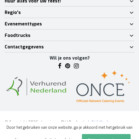
Huur alles voor uw feest!
Regio's
Evenementtypes
Foodtrucks
Contactgegevens
Wil je ons volgen?
© Copyright 2026 - Lumineux BV | Realisatie
InStijl Media
Door het gebruiken van onze website, ga je akkoord met het gebruik van
Algemene voorwaarden
|
Disclaimer
|
Privacy Policy
|
Sitemap
|