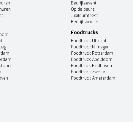
huren
Bedrijfsevent
huren
Op de beurs
et
Jubileumfeest
Bedrijfsborrel
Foodtrucks
doorn
ht
Foodtruck Utrecht
Haag
Foodtruck Nijmegen
erdam
Foodtruck Rotterdam
terdam
Foodtruck Apeldoorn
sfoort
Foodtruck Eindhoven
e
Foodtruck Zwolle
oven
Foodtruck Amsterdam