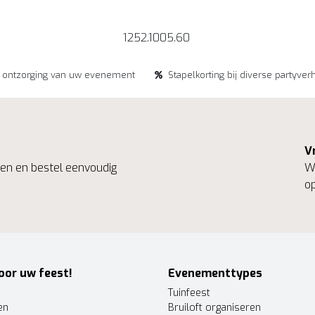
1252.1005.60
e ontzorging van uw evenement
Stapelkorting bij diverse partyver
V
ngen en bestel eenvoudig
We
op
oor uw feest!
Evenementtypes
Tuinfeest
en
Bruiloft organiseren