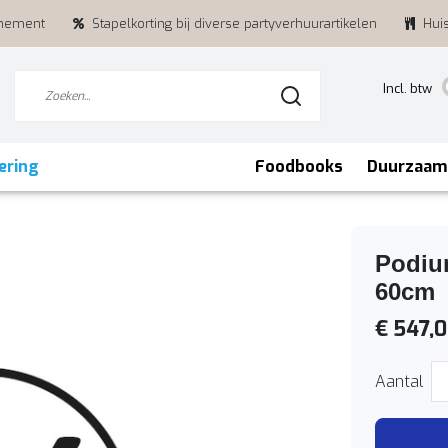
enement
Stapelkorting bij diverse partyverhuurartikelen
Hui
Incl. btw
ering
Foodbooks
Duurzaam
Podiu
60cm
€ 547,
Aantal