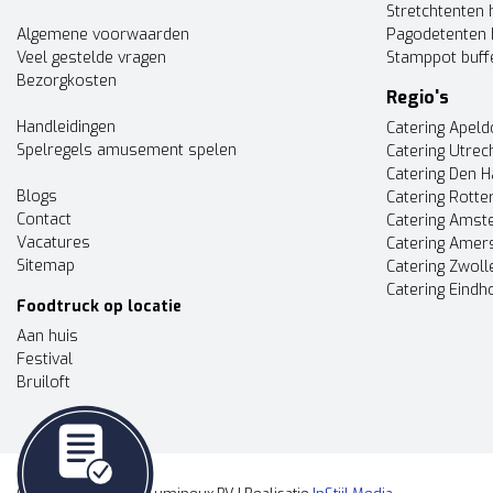
Stretchtenten 
Algemene voorwaarden
Pagodetenten 
Veel gestelde vragen
Stamppot buff
Bezorgkosten
Regio's
Handleidingen
Catering Apel
Spelregels amusement spelen
Catering Utrec
Catering Den 
Blogs
Catering Rott
Contact
Catering Ams
Vacatures
Catering Amer
Sitemap
Catering Zwoll
Catering Eindh
Foodtruck op locatie
Aan huis
Festival
Bruiloft