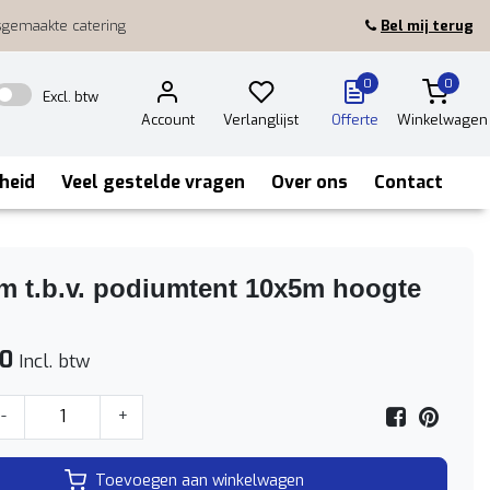
sgemaakte catering
Bel mij terug
0
0
Excl. btw
Account
Verlanglijst
Offerte
Winkelwagen
heid
Veel gestelde vragen
Over ons
Contact
m t.b.v. podiumtent 10x5m hoogte
00
Incl. btw
-
+
Toevoegen aan winkelwagen