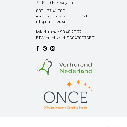
3439 LD Nieuwegein
030 - 27 41 609
ma. tot en met vr. van 08:30 - 17:00
info@lumineux.nl
KvK Number: 93.48.20.27
BTW-number: NL866420976B01