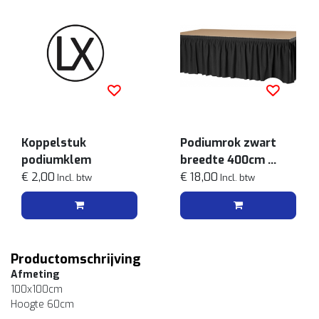
Koppelstuk
Podiumrok zwart
podiumklem
breedte 400cm
€ 2,00
Hoogte 60cm
€ 18,00
Incl. btw
Incl. btw
Productomschrijving
Afmeting
100x100cm
Hoogte 60cm