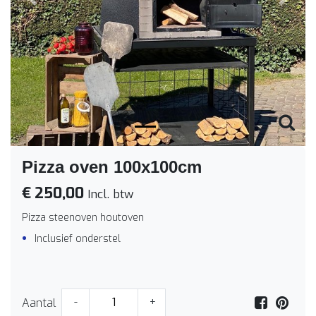
Vorige
Volge
Pizza oven 100x100cm
€ 250,00
Incl. btw
Pizza steenoven houtoven
Inclusief onderstel
Aantal
-
+