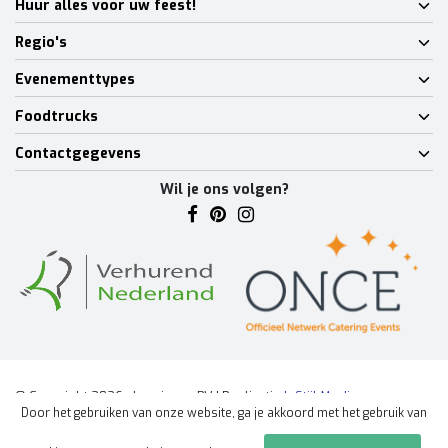
Huur alles voor uw feest!
Regio's
Evenementtypes
Foodtrucks
Contactgegevens
Wil je ons volgen?
© Copyright 2026 - Lumineux BV | Realisatie
InStijl Media
Door het gebruiken van onze website, ga je akkoord met het gebruik van
Algemene voorwaarden
|
Disclaimer
|
Privacy Policy
|
Sitemap
|