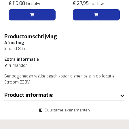
Staal Mediterraans
€ 119,00
90cm
€ 27,95
Incl. btw
Incl. btw
citroenen
tegelmotief
Productomschrijving
Afmeting
Inhoud 8liter
Extra informatie
✔
4 manden
Benodigdheden welke beschikbaar dienen te zijn op locatie;
Stroom 230V
Product informatie
Duurzame evenementen