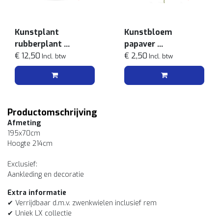
Kunstplant
Kunstbloem
rubberplant
papaver
51cm
€ 12,50
lichtblauw
€ 2,50
Incl. btw
Incl. btw
Productomschrijving
Afmeting
195x70cm
Hoogte 214cm
Exclusief:
Aankleding en decoratie
Extra informatie
✔ Verrijdbaar d.m.v. zwenkwielen inclusief rem
✔ Uniek LX collectie