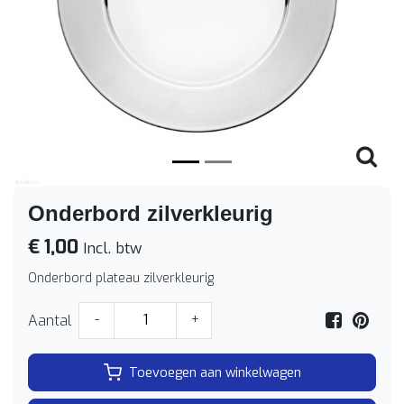
Vorige
Volge
Onderbord zilverkleurig
€ 1,00
Incl. btw
Onderbord plateau zilverkleurig
Aantal
-
+
Toevoegen aan winkelwagen