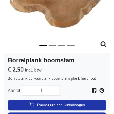
Vorige
Volge
Borrelplank boomstam
€ 2,50
Incl. btw
Borrelplank serveerplank boomstam plank hardhout
Aantal
-
+
Toevoegen aan winkelwagen