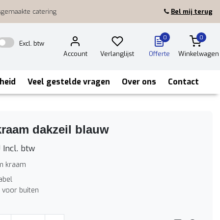
sgemaakte catering
Bel mij terug
0
0
Excl. btw
Account
Verlanglijst
Offerte
Winkelwagen
heid
Veel gestelde vragen
Over ons
Contact
kraam dakzeil blauw
0
Incl. btw
m kraam
abel
 voor buiten