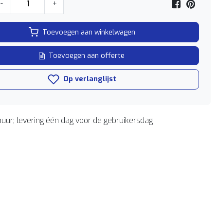
-
+
Toevoegen aan winkelwagen
Toevoegen aan offerte
Op verlanglijst
uur; levering één dag voor de gebruikersdag