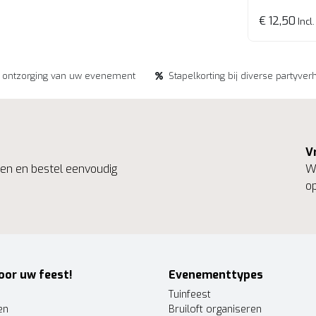
€ 12,50
Incl.
e ontzorging van uw evenement
Stapelkorting bij diverse partyver
V
ngen en bestel eenvoudig
We
op
oor uw feest!
Evenementtypes
Tuinfeest
en
Bruiloft organiseren