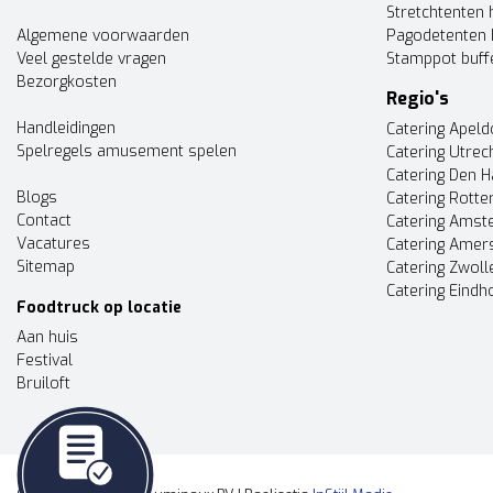
Stretchtenten 
Algemene voorwaarden
Pagodetenten 
Veel gestelde vragen
Stamppot buff
Bezorgkosten
Regio's
Handleidingen
Catering Apel
Spelregels amusement spelen
Catering Utrec
Catering Den 
Blogs
Catering Rott
Contact
Catering Ams
Vacatures
Catering Amer
Sitemap
Catering Zwoll
Catering Eindh
Foodtruck op locatie
Aan huis
Festival
Bruiloft