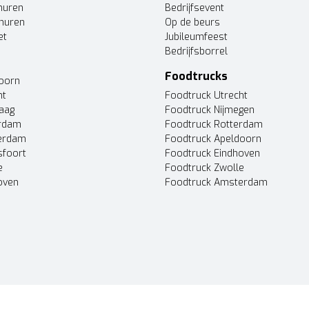
huren
Bedrijfsevent
huren
Op de beurs
et
Jubileumfeest
Bedrijfsborrel
Foodtrucks
doorn
ht
Foodtruck Utrecht
Haag
Foodtruck Nijmegen
erdam
Foodtruck Rotterdam
terdam
Foodtruck Apeldoorn
sfoort
Foodtruck Eindhoven
e
Foodtruck Zwolle
oven
Foodtruck Amsterdam