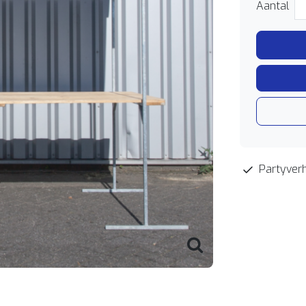
Aantal
Partyverh