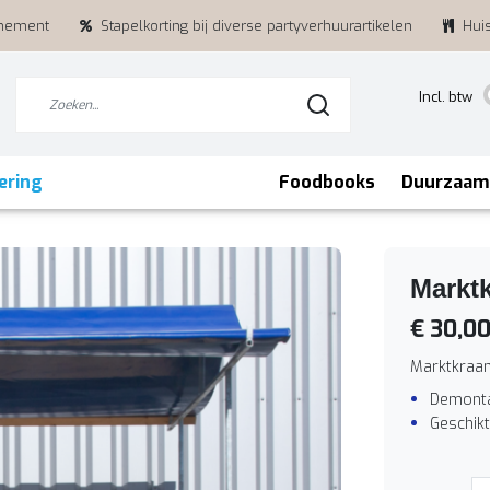
enement
Stapelkorting bij diverse partyverhuurartikelen
Hui
Incl. btw
ering
Foodbooks
Duurzaam
Markt
€ 30,0
Marktkraa
Demont
Geschikt