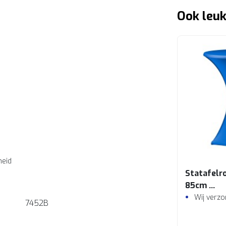
Ook leuk
heid
Statafelro
85cm
Blauw
Wij verz
7452B