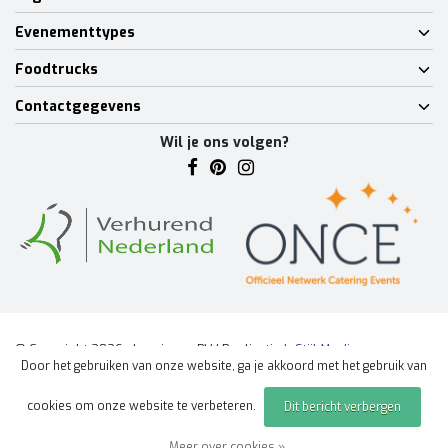
Evenementtypes
Foodtrucks
Contactgegevens
Wil je ons volgen?
© Copyright 2026 - Lumineux BV | Realisatie
InStijl Media
Door het gebruiken van onze website, ga je akkoord met het gebruik van
Algemene voorwaarden
|
Disclaimer
|
Privacy Policy
|
Sitemap
|
cookies om onze website te verbeteren.
Dit bericht verbergen
Offerte aanvragen
evenement
Meer over cookies »