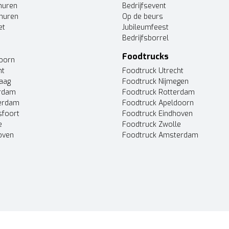
huren
Bedrijfsevent
huren
Op de beurs
et
Jubileumfeest
Bedrijfsborrel
Foodtrucks
doorn
ht
Foodtruck Utrecht
Haag
Foodtruck Nijmegen
erdam
Foodtruck Rotterdam
terdam
Foodtruck Apeldoorn
sfoort
Foodtruck Eindhoven
e
Foodtruck Zwolle
oven
Foodtruck Amsterdam