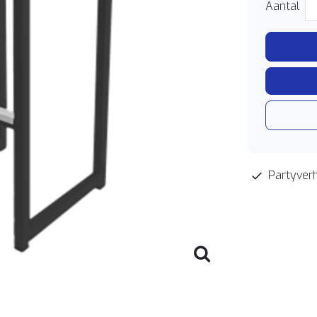
Aantal
Partyverh