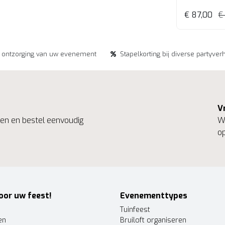
€ 87,00
€
e ontzorging van uw evenement
Stapelkorting bij diverse partyver
V
ngen en bestel eenvoudig
We
op
oor uw feest!
Evenementtypes
Tuinfeest
en
Bruiloft organiseren