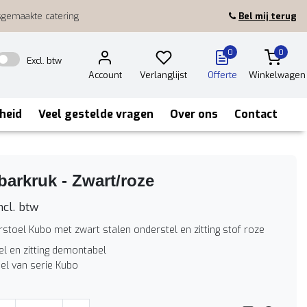
sgemaakte catering
Bel mij terug
0
0
Excl. btw
Account
Verlanglijst
Offerte
Winkelwagen
heid
Veel gestelde vragen
Over ons
Contact
arkruk - Zwart/roze
ncl. btw
rstoel Kubo met zwart stalen onderstel en zitting stof roze
l en zitting demontabel
el van serie Kubo