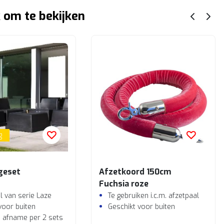
 om te bekijken
g
geset
Afzetkoord 150cm
Fuchsia roze
 van serie Laze
Te gebruiken i.c.m. afzetpaal
voor buiten
Geschikt voor buiten
ij afname per 2 sets