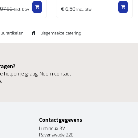
 97,50
€ 6,50
Incl. btw
Incl. btw
huurartikelen
Huisgemaakte catering
ragen?
 helpen je graag. Neem contact
.
Contactgegevens
Lumineux BV
Ravenswade 220