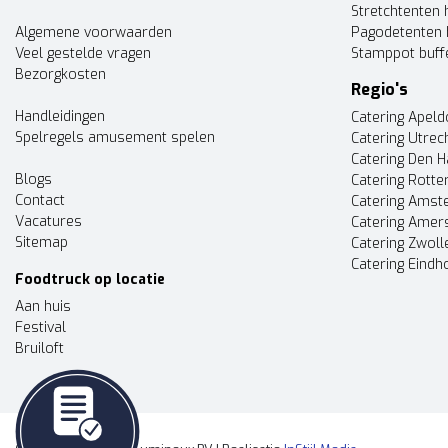
Stretchtenten 
Algemene voorwaarden
Pagodetenten 
Veel gestelde vragen
Stamppot buff
Bezorgkosten
Regio's
Handleidingen
Catering Apel
Spelregels amusement spelen
Catering Utrec
Catering Den 
Blogs
Catering Rott
Contact
Catering Ams
Vacatures
Catering Amer
Sitemap
Catering Zwoll
Catering Eindh
Foodtruck op locatie
Aan huis
Festival
Bruiloft