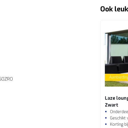
Ook leuk
Aanbiedin
50ZRO
Laze loun
Zwart
Onderdeel
Geschikt 
Korting b