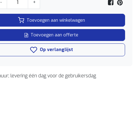
-
+
Toevoegen aan winkelwagen
Toevoegen aan offerte
Op verlanglijst
uur; levering één dag voor de gebruikersdag