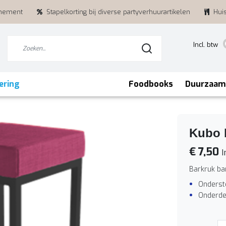
enement
Stapelkorting bij diverse partyverhuurartikelen
Hui
Incl. btw
ering
Foodbooks
Duurzaam
Kubo b
€ 7,50
I
Barkruk ba
Onderste
Onderde