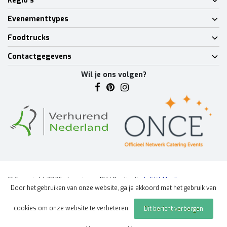
Regio's
Evenementtypes
Foodtrucks
Contactgegevens
Wil je ons volgen?
© Copyright 2026 - Lumineux BV | Realisatie
InStijl Media
Door het gebruiken van onze website, ga je akkoord met het gebruik van
Algemene voorwaarden
|
Disclaimer
|
Privacy Policy
|
Sitemap
|
cookies om onze website te verbeteren.
Dit bericht verbergen
Offerte aanvragen