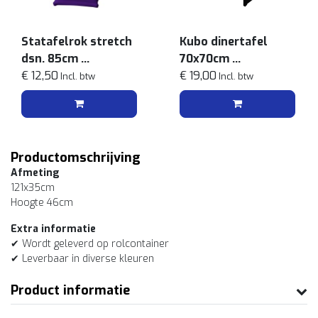
Statafelrok stretch
Kubo dinertafel
dsn. 85cm
70x70cm
Paars
€ 12,50
Zwart
€ 19,00
Incl. btw
Incl. btw
Productomschrijving
Afmeting
121x35cm
Hoogte 46cm
Extra informatie
✔ Wordt geleverd op rolcontainer
✔ Leverbaar in diverse kleuren
Product informatie