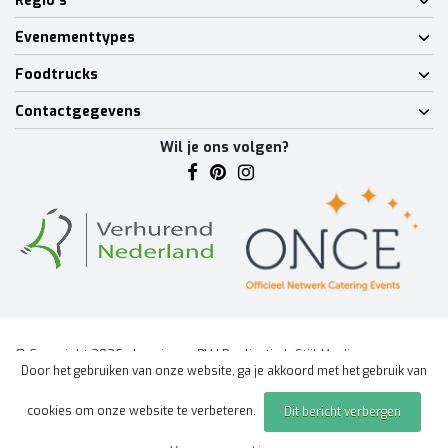
Regio's
Evenementtypes
Foodtrucks
Contactgegevens
Wil je ons volgen?
© Copyright 2026 - Lumineux BV | Realisatie
InStijl Media
Door het gebruiken van onze website, ga je akkoord met het gebruik van
Algemene voorwaarden
|
Disclaimer
|
Privacy Policy
|
Sitemap
|
cookies om onze website te verbeteren.
Dit bericht verbergen
Offerte aanvragen