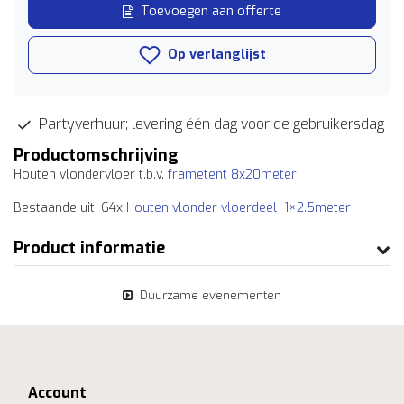
Toevoegen aan offerte
Op verlanglijst
Partyverhuur; levering één dag voor de gebruikersdag
Productomschrijving
Houten vlondervloer t.b.v.
frametent 8x20meter
Bestaande uit: 64x
Houten vlonder vloerdeel 1×2.5meter
Product informatie
Duurzame evenementen
Account