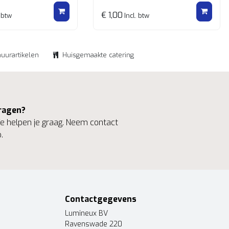
€ 1,00
 btw
Incl. btw
huurartikelen
Huisgemaakte catering
ragen?
 helpen je graag. Neem contact
.
Contactgegevens
Lumineux BV
Ravenswade 220