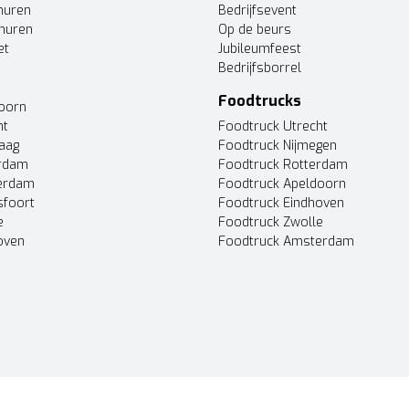
huren
Bedrijfsevent
huren
Op de beurs
et
Jubileumfeest
Bedrijfsborrel
Foodtrucks
doorn
ht
Foodtruck Utrecht
Haag
Foodtruck Nijmegen
erdam
Foodtruck Rotterdam
terdam
Foodtruck Apeldoorn
sfoort
Foodtruck Eindhoven
e
Foodtruck Zwolle
oven
Foodtruck Amsterdam