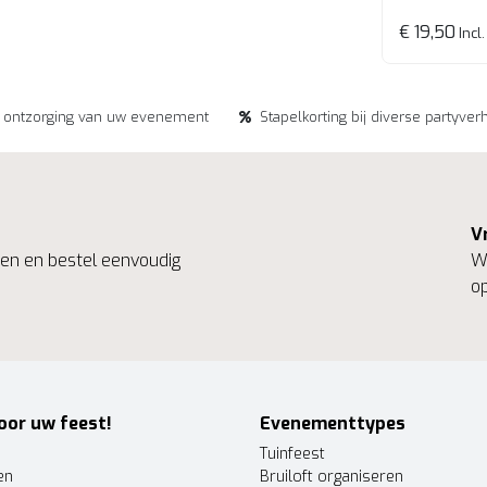
€ 19,50
Incl.
e ontzorging van uw evenement
Stapelkorting bij diverse partyver
V
ngen en bestel eenvoudig
We
op
oor uw feest!
Evenementtypes
Tuinfeest
en
Bruiloft organiseren