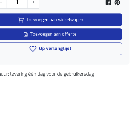
-
+
Toevoegen aan winkelwagen
Toevoegen aan offerte
Op verlanglijst
uur; levering één dag voor de gebruikersdag