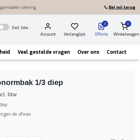
sgemaakte catering
Bel mij terug
0
0
Excl. btw
Account
Verlanglijst
Offerte
Winkelwagen
heid
Veel gestelde vragen
Over ons
Contact
onormbak 1/3 diep
cl. btw
diep
zorgen de afwas