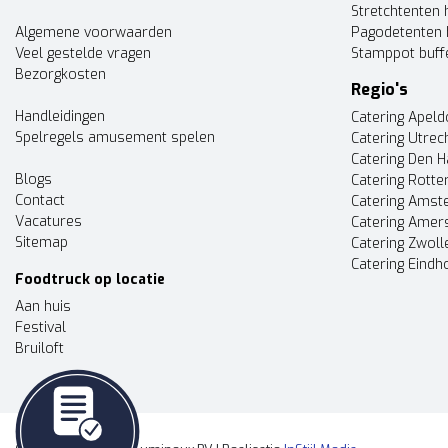
Stretchtenten 
Algemene voorwaarden
Pagodetenten 
Veel gestelde vragen
Stamppot buff
Bezorgkosten
Regio's
Handleidingen
Catering Apel
Spelregels amusement spelen
Catering Utrec
Catering Den 
Blogs
Catering Rott
Contact
Catering Ams
Vacatures
Catering Amer
Sitemap
Catering Zwoll
Catering Eindh
Foodtruck op locatie
Aan huis
Festival
Bruiloft