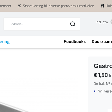
enement
Stapelkorting bij diverse partyverhuurartikelen
Hui
Incl. btw
ering
Foodbooks
Duurzaam
Gastr
€ 1,50
In
Gn bak 1/3 
Wij ver