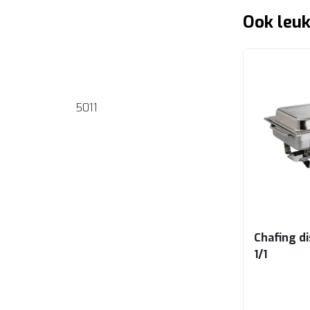
Ook leuk
5011
Chafing d
1/1