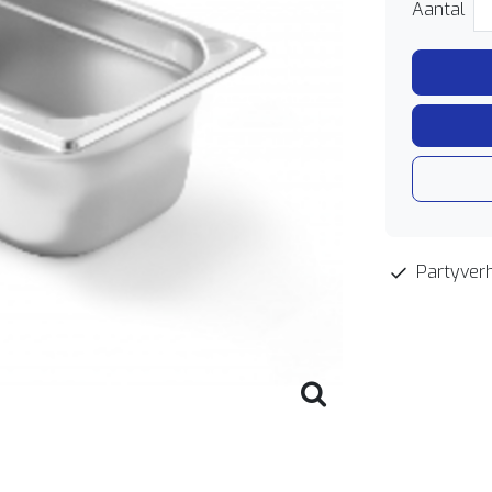
Aantal
Partyverh