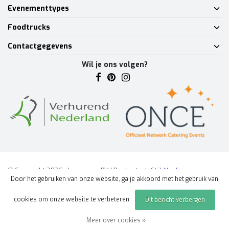
Evenementtypes
Foodtrucks
Contactgegevens
Wil je ons volgen?
© Copyright 2026 - Lumineux BV | Realisatie
InStijl Media
Door het gebruiken van onze website, ga je akkoord met het gebruik van
Algemene voorwaarden
|
Disclaimer
|
Privacy Policy
|
Sitemap
|
cookies om onze website te verbeteren.
Dit bericht verbergen
Offerte aanvragen
evenement
Meer over cookies »