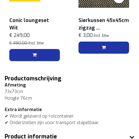
Conic loungeset
Sierkussen 45x45cm
Wit
zigzag
€ 249,00
Zwart wit
€ 3,00
Incl. btw
€ 390,00
Incl. btw
Productomschrijving
Afmeting
73x73cm
Hoogte 76cm
Extra informatie
✔ Wordt geleverd op rolcontainer
✔ Onderstellen zijn voor transport stapelbaar
Product informatie