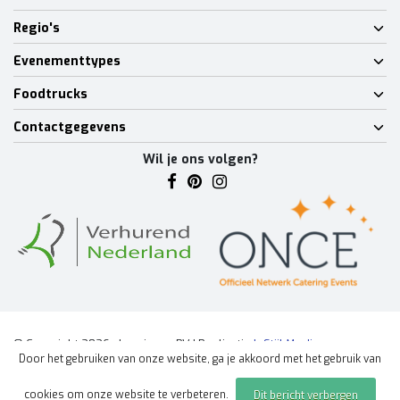
Regio's
Evenementtypes
Foodtrucks
Contactgegevens
Wil je ons volgen?
© Copyright 2026 - Lumineux BV | Realisatie
InStijl Media
Door het gebruiken van onze website, ga je akkoord met het gebruik van
Algemene voorwaarden
|
Disclaimer
|
Privacy Policy
|
Sitemap
|
cookies om onze website te verbeteren.
Dit bericht verbergen