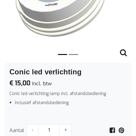
Vorige
Volge
Conic led verlichting
€ 15,00
Incl. btw
Conic led verlichting lamp incl. afstandsbediening
Inclusief afstandsbediening
Aantal
-
+