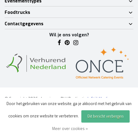
Evenementtypes
Foodtrucks
Contactgegevens
Wil je ons volgen?
© Copyright 2026 - Lumineux BV | Realisatie
InStijl Media
Door het gebruiken van onze website, ga je akkoord met het gebruik van
Algemene voorwaarden
|
Disclaimer
|
Privacy Policy
|
Sitemap
|
cookies om onze website te verbeteren.
Dit bericht verbergen
Offerte aanvragen
evenement
Meer over cookies »