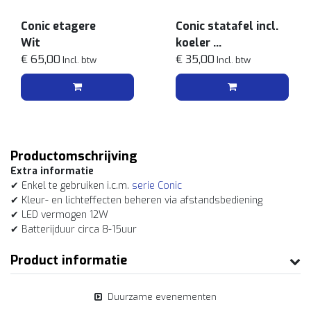
Conic etagere
Conic statafel incl.
Wit
koeler
€ 65,00
Wit
€ 35,00
Incl. btw
Incl. btw
Productomschrijving
Extra informatie
✔ Enkel te gebruiken i.c.m.
serie Conic
✔ Kleur- en lichteffecten beheren via afstandsbediening
✔ LED vermogen 12W
✔ Batterijduur circa 8-15uur
Product informatie
Duurzame evenementen